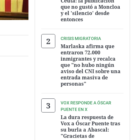
Ceuta: la publicación
que no gustó a Moncloa
y el 'silencio' desde
entonces
CRISIS MIGRATORIA
Marlaska afirma que
entraron 72.000
inmigrantes y recalca
que "no hubo ningún
aviso del CNI sobre una
entrada masiva de
personas"
VOX RESPONDE A ÓSCAR
PUENTE EN X
La dura respuesta de
Vox a Óscar Puente tras
su burla a Abascal:
"Gracietas de