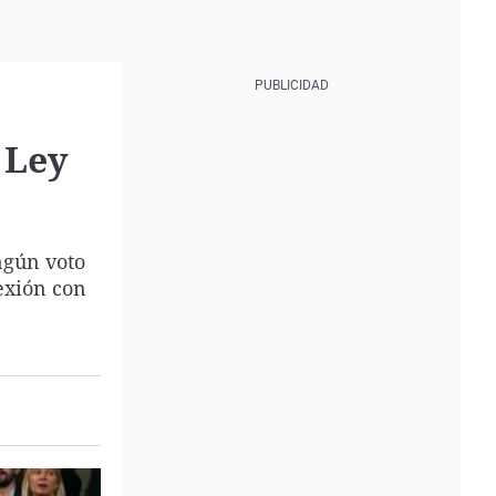
 Ley
ngún voto
nexión con