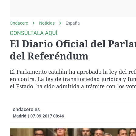
La rosa de los vientos
Caso
Extremadura
Gente viajera
Retornados
Galicia
Ondacero
Noticias
Como el perro y el
España
Equipo de investigación
La Rioja
gato
CONSÚLTALA AQUÍ
Operación Viuda
Navarra
El Diario Oficial del Parl
Negra
País Vasco
del Referéndum
El Parlamento catalán ha aprobado la ley del re
en contra. La ley de transitoriedad jurídica y fu
el Estado, ha sido admitida a trámite con los vot
ondacero.es
Madrid
|
07.09.2017 08:46