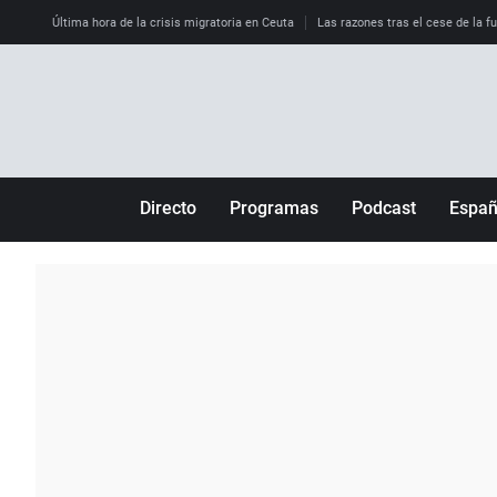
Última hora de la crisis migratoria en Ceuta
Las razones tras el cese de la f
Directo
Programas
Podcast
Espa
Más de uno
Los Perseguidos
Andalucía
Por fin
Malas decisiones
Aragón
Julia en la onda
Expedientes del más allá
Baleares
La brújula
El viaje del Guernica
Cantabria
Radioestadio
Invisibles
Cataluña
Radioestadio noche
Prohibido morirse
Comunidad de M
El colegio invisible
Esto no ha pasado
Comunitat Vale