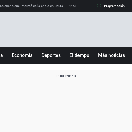
uncionaria que informó de la crisis en Ceuta
"No hay mafias, que no nos engañen": exper
Programación
ña
Economía
Deportes
El tiempo
Más noticias
Fútbol
Sociedad
Baloncesto
Mundo
Tenis
Salud
Motor
Cultura
Ciencia y Tecnología
adrid
Gastronomía
nciana
Medio ambiente