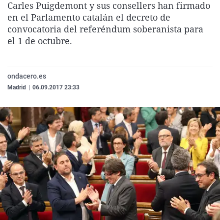
Carles Puigdemont y sus consellers han firmado
La rosa de los vientos
Caso
Extremadura
Virales
en el Parlamento catalán el decreto de
Gente viajera
Retornados
Galicia
Televisión
convocatoria del referéndum soberanista para
el 1 de octubre.
Como el perro y el gat
Equipo de investigaci
La Rioja
Elecciones
Operación Viuda Negr
Navarra
ondacero.es
País Vasco
Madrid
|
06.09.2017 23:33