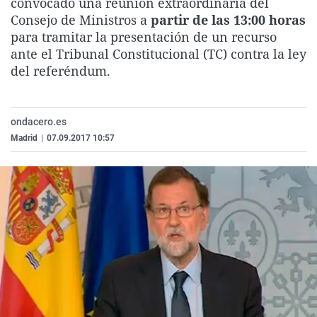
convocado una reunión extraordinaria del
La rosa de los vientos
Caso
Extremadura
Virales
Consejo de Ministros a
partir de las 13:00 horas
para tramitar la presentación de un recurso
Gente viajera
Retornados
Galicia
Televisión
ante el Tribunal Constitucional (TC) contra la ley
Como el perro y el gat
Equipo de investigaci
La Rioja
Elecciones
del referéndum.
Operación Viuda Negr
Navarra
País Vasco
ondacero.es
Madrid
|
07.09.2017 10:57