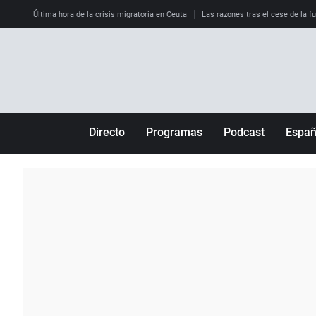
Última hora de la crisis migratoria en Ceuta
Las razones tras el cese de la f
Directo
Programas
Podcast
Espa
Más de uno
Los Perseguidos
Andalucía
Por fin
Malas decisiones
Aragón
Julia en la onda
Expedientes del más allá
Baleares
La brújula
El viaje del Guernica
Cantabria
Radioestadio
Invisibles
Cataluña
Radioestadio noche
Prohibido morirse
Comunidad de M
El colegio invisible
Esto no ha pasado
Comunitat Vale