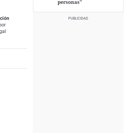
personas"
ición
por
gal