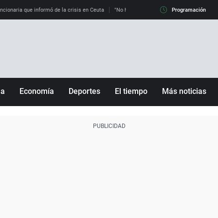
uncionaria que informó de la crisis en Ceuta
"No hay mafias, que no nos engañen": exper
Programación
ña
Economía
Deportes
El tiempo
Más noticias
Fútbol
Sociedad
Baloncesto
Mundo
Tenis
Salud
Motor
Cultura
Ciencia y Tecnología
adrid
Gastronomía
nciana
Medio ambiente