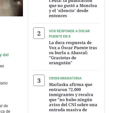
Ceuta: la publicación
que no gustó a Moncloa
y el 'silencio' desde
entonces
VOX RESPONDE A ÓSCAR
PUENTE EN X
La dura respuesta de
Vox a Óscar Puente tras
su burla a Abascal:
y del
"Gracietas de
orangután"
tes
CRISIS MIGRATORIA
tario
Marlaska afirma que
entraron 72.000
inmigrantes y recalca
que "no hubo ningún
aviso del CNI sobre una
al de
entrada masiva de
oca de