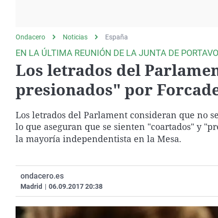
La rosa de los vientos
Caso
Extremadura
Gente viajera
Retornados
Galicia
Ondacero
Noticias
Como el perro y el
España
Equipo de investigación
La Rioja
gato
EN LA ÚLTIMA REUNIÓN DE LA JUNTA DE PORTAV
Operación Viuda
Navarra
Los letrados del Parlamen
Negra
País Vasco
presionados" por Forcade
Los letrados del Parlament consideran que no se
lo que aseguran que se sienten "coartados" y "p
la mayoría independentista en la Mesa.
ondacero.es
Madrid
|
06.09.2017 20:38