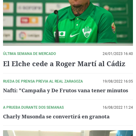
La rosa de los vientos
Caso
Extremadura
Virales
Gente viajera
Retornados
Galicia
Televisión
Como el perro y el gat
Equipo de investigaci
La Rioja
Elecciones
Operación Viuda Negr
Navarra
País Vasco
ÚLTIMA SEMANA DE MERCADO
24/01/2023 16:40
El Elche cede a Roger Martí al Cádiz
RUEDA DE PRENSA PREVIA AL REAL ZARAGOZA
19/08/2022 16:05
Nafti: "Campaña y De Frutos vana tener minutos
A PRUEBA DURANTE DOS SEMANAS
16/08/2022 11:24
Charly Musonda se convertirá en granota