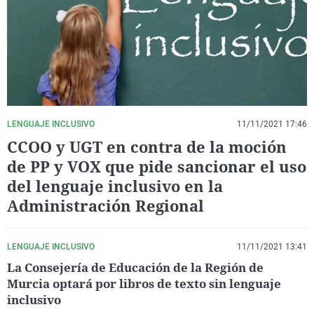
La rosa de los vientos
Caso
Extremadura
Virales
Gente viajera
Retornados
Galicia
Televisión
Como el perro y el gat
Equipo de investigaci
La Rioja
Elecciones
Operación Viuda Negr
Navarra
País Vasco
LENGUAJE INCLUSIVO
11/11/2021 17:46
CCOO y UGT en contra de la moción
de PP y VOX que pide sancionar el uso
del lenguaje inclusivo en la
Administración Regional
LENGUAJE INCLUSIVO
11/11/2021 13:41
La Consejería de Educación de la Región de
Murcia optará por libros de texto sin lenguaje
inclusivo