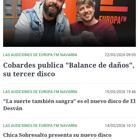
La rosa de los vientos
Caso
Extremadura
Virales
Gente viajera
Retornados
Galicia
Televisión
Como el perro y el gat
Equipo de investigaci
La Rioja
Elecciones
Operación Viuda Negr
Navarra
País Vasco
LAS AUDICIONES DE EUROPA FM NAVARRA
22/05/2026 09:05
Cobardes publica "Balance de daños",
su tercer disco
LAS AUDICIONES DE EUROPA FM NAVARRA
19/05/2026 19:46
"La suerte también sangra" es el nuevo disco de El
Desván
LAS AUDICIONES DE EUROPA FM NAVARRA
14/05/2026 10:12
Chica Sobresalto presenta su nuevo disco