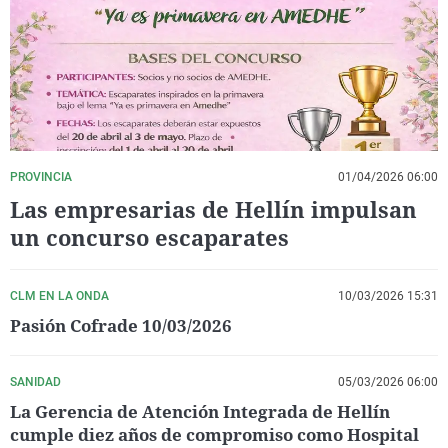
La rosa de los vientos
Caso
Extremadura
Virales
Gente viajera
Retornados
Galicia
Televisión
Como el perro y el gat
Equipo de investigaci
La Rioja
Elecciones
Operación Viuda Negr
Navarra
País Vasco
PROVINCIA
01/04/2026 06:00
Las empresarias de Hellín impulsan
un concurso escaparates
CLM EN LA ONDA
10/03/2026 15:31
Pasión Cofrade 10/03/2026
SANIDAD
05/03/2026 06:00
La Gerencia de Atención Integrada de Hellín
cumple diez años de compromiso como Hospital