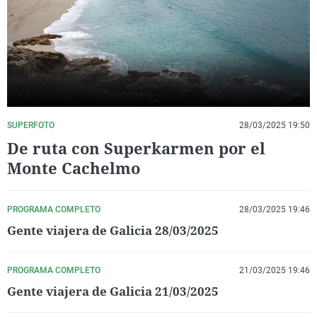
La rosa de los vientos
Caso
Extremadura
Virales
Gente viajera
Retornados
Galicia
Televisión
Como el perro y el gat
Equipo de investigaci
La Rioja
Elecciones
Operación Viuda Negr
Navarra
País Vasco
SUPERFOTO
28/03/2025 19:50
De ruta con Superkarmen por el
Monte Cachelmo
PROGRAMA COMPLETO
28/03/2025 19:46
Gente viajera de Galicia 28/03/2025
PROGRAMA COMPLETO
21/03/2025 19:46
Gente viajera de Galicia 21/03/2025