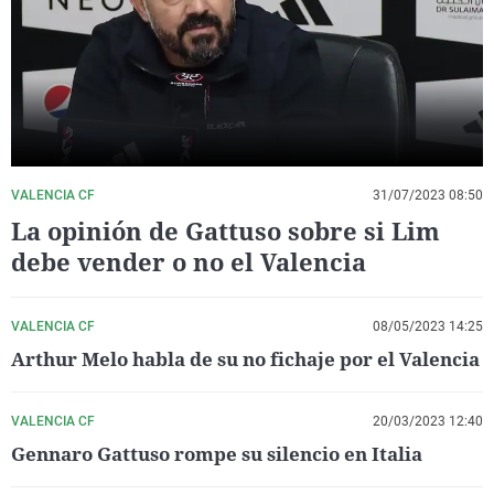
La rosa de los vientos
Caso
Extremadura
Virales
Gente viajera
Retornados
Galicia
Televisión
Como el perro y el gat
Equipo de investigaci
La Rioja
Elecciones
Operación Viuda Negr
Navarra
País Vasco
VALENCIA CF
31/07/2023 08:50
La opinión de Gattuso sobre si Lim
debe vender o no el Valencia
VALENCIA CF
08/05/2023 14:25
Arthur Melo habla de su no fichaje por el Valencia
VALENCIA CF
20/03/2023 12:40
Gennaro Gattuso rompe su silencio en Italia