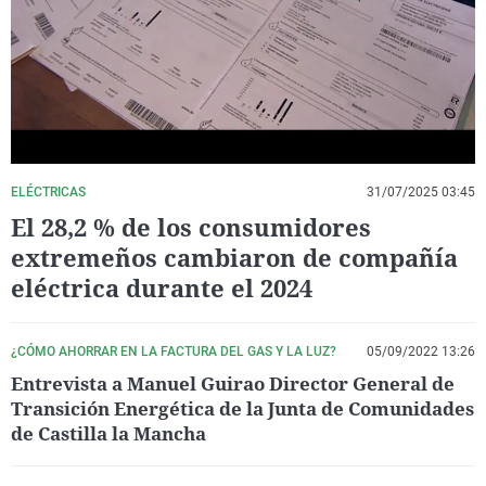
La rosa de los vientos
Caso
Extremadura
Virales
Gente viajera
Retornados
Galicia
Televisión
Como el perro y el gat
Equipo de investigaci
La Rioja
Elecciones
Operación Viuda Negr
Navarra
País Vasco
ELÉCTRICAS
31/07/2025 03:45
El 28,2 % de los consumidores
extremeños cambiaron de compañía
eléctrica durante el 2024
¿CÓMO AHORRAR EN LA FACTURA DEL GAS Y LA LUZ?
05/09/2022 13:26
Entrevista a Manuel Guirao Director General de
Transición Energética de la Junta de Comunidades
de Castilla la Mancha