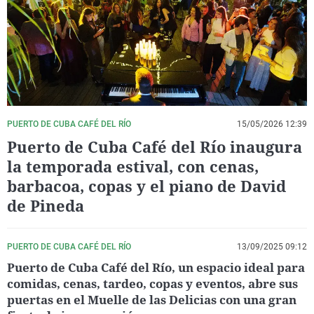
La rosa de los vientos
Caso
Extremadura
Virales
Gente viajera
Retornados
Galicia
Televisión
Como el perro y el gat
Equipo de investigaci
La Rioja
Elecciones
Operación Viuda Negr
Navarra
País Vasco
PUERTO DE CUBA CAFÉ DEL RÍO
15/05/2026 12:39
Puerto de Cuba Café del Río inaugura
la temporada estival, con cenas,
barbacoa, copas y el piano de David
de Pineda
PUERTO DE CUBA CAFÉ DEL RÍO
13/09/2025 09:12
Puerto de Cuba Café del Río, un espacio ideal para
comidas, cenas, tardeo, copas y eventos, abre sus
puertas en el Muelle de las Delicias con una gran