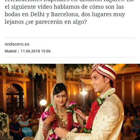
La rosa de los vientos
Caso
Extremadura
Virales
el siguiente vídeo hablamos de cómo son las
bodas en Delhi y Barcelona, dos lugares muy
Gente viajera
Retornados
Galicia
Televisión
lejanos ¿se parecerán en algo?
Como el perro y el gat
Equipo de investigaci
La Rioja
Elecciones
Operación Viuda Negr
Navarra
ondacero.es
País Vasco
Madrid
|
11.06.2018 15:06