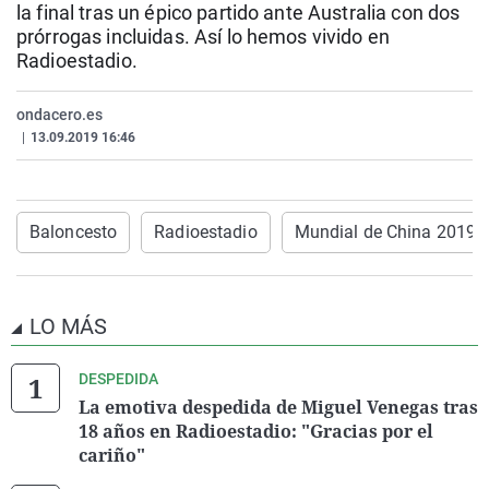
la final tras un épico partido ante Australia con dos
La rosa de los vientos
Caso
Extremadura
Virales
prórrogas incluidas. Así lo hemos vivido en
Gente viajera
Retornados
Galicia
Televisión
Radioestadio.
Como el perro y el gat
Equipo de investigaci
La Rioja
Elecciones
ondacero.es
Operación Viuda Negr
Navarra
|
13.09.2019 16:46
País Vasco
Baloncesto
Radioestadio
Mundial de China 2019
LO MÁS
DESPEDIDA
La emotiva despedida de Miguel Venegas tras
18 años en Radioestadio: "Gracias por el
cariño"