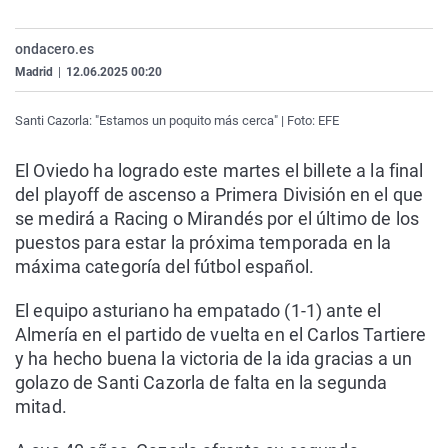
La rosa de los vientos
Caso
Extremadura
Virales
ondacero.es
Gente viajera
Retornados
Galicia
Televisión
Madrid
|
12.06.2025 00:20
Como el perro y el gat
Equipo de investigaci
La Rioja
Elecciones
Operación Viuda Negr
Navarra
Santi Cazorla: "Estamos un poquito más cerca" | Foto: EFE
País Vasco
El Oviedo ha logrado este martes el billete a la final
del playoff de ascenso a Primera División en el que
se medirá a Racing o Mirandés por el último de los
puestos para estar la próxima temporada en la
máxima categoría del fútbol español.
El equipo asturiano ha empatado (1-1) ante el
Almería en el partido de vuelta en el Carlos Tartiere
y ha hecho buena la victoria de la ida gracias a un
golazo de Santi Cazorla de falta en la segunda
mitad.