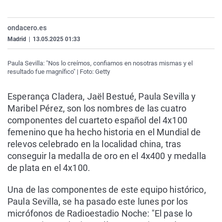
La rosa de los vientos
Caso
Extremadura
Virales
Gente viajera
Retornados
Galicia
Televisión
ondacero.es
Madrid
|
13.05.2025 01:33
Como el perro y el gat
Equipo de investigaci
La Rioja
Elecciones
Operación Viuda Negr
Navarra
Paula Sevilla: "Nos lo creímos, confiamos en nosotras mismas y el
resultado fue magnífico" | Foto: Getty
País Vasco
Esperança Cladera, Jaël Bestué, Paula Sevilla y
Maribel Pérez, son los nombres de las cuatro
componentes del cuarteto español del 4x100
femenino que ha hecho historia en el Mundial de
relevos celebrado en la localidad china, tras
conseguir la medalla de oro en el 4x400 y medalla
de plata en el 4x100.
Una de las componentes de este equipo histórico,
Paula Sevilla, se ha pasado este lunes por los
micrófonos de Radioestadio Noche: "El pase lo