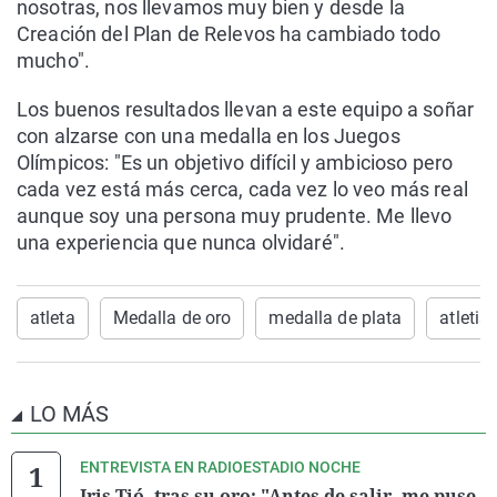
nosotras, nos llevamos muy bien y desde la
Creación del Plan de Relevos ha cambiado todo
mucho".
Los buenos resultados llevan a este equipo a soñar
con alzarse con una medalla en los Juegos
Olímpicos: "Es un objetivo difícil y ambicioso pero
cada vez está más cerca, cada vez lo veo más real
aunque soy una persona muy prudente. Me llevo
una experiencia que nunca olvidaré".
atleta
Medalla de oro
medalla de plata
atleti
LO MÁS
ENTREVISTA EN RADIOESTADIO NOCHE
Iris Tió, tras su oro: "Antes de salir, me puse