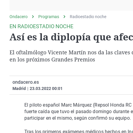
La rosa de los vientos
Caso
Extremadura
Gente viajera
Retornados
Galicia
Ondacero
Programas
Radioestadio noche
Como el perro y el
Equipo de investigación
La Rioja
EN RADIOESTADIO NOCHE
gato
Así es la diplopía que af
Operación Viuda
Navarra
Negra
País Vasco
El oftalmólogo Vicente Martín nos da las claves d
en los próximos Grandes Premios
ondacero.es
Madrid
|
23.03.2022 00:01
El piloto español Marc Márquez (Repsol Honda RC 
fuerte caída que tuvo el pasado domingo durante e
participar en el mismo, según confirmó su equipo.
Tras los primeros exámenes médicos hechos en In