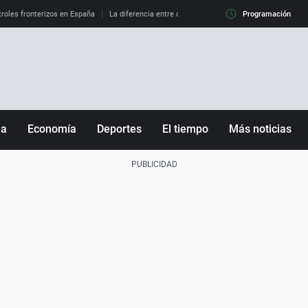
roles fronterizos en España
La diferencia entre observar el eclipse al 99% y al 100%
Programación
ña
Economía
Deportes
El tiempo
Más noticias
Fútbol
Sociedad
Baloncesto
Mundo
Tenis
Salud
Motor
Cultura
Ciencia y Tecnología
adrid
Gastronomía
nciana
Medio ambiente