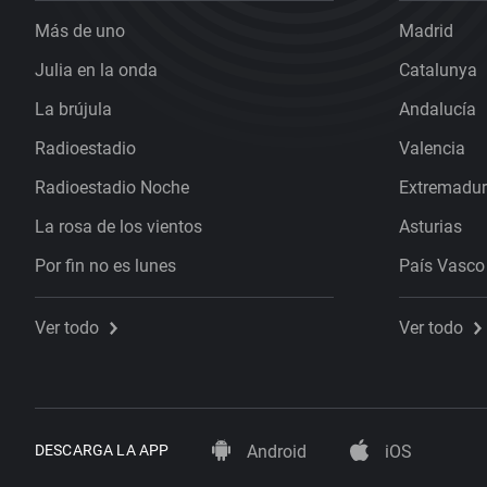
Más de uno
Madrid
Julia en la onda
Catalunya
La brújula
Andalucía
Radioestadio
Valencia
Radioestadio Noche
Extremadu
La rosa de los vientos
Asturias
Por fin no es lunes
País Vasco
Ver todo
Ver todo
DESCARGA LA APP
Android
iOS