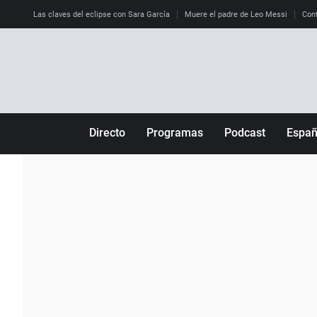
Las claves del eclipse con Sara García
Muere el padre de Leo Messi
Cont
Directo
Programas
Podcast
Espa
Más de uno
Los Perseguidos
Andalucía
Por fin
Malas decisiones
Aragón
Julia en la onda
Expedientes del más allá
Baleares
La brújula
El viaje del Guernica
Cantabria
Radioestadio
Invisibles
Cataluña
Radioestadio noche
Prohibido morirse
Comunidad de M
El colegio invisible
Esto no ha pasado
Comunitat Vale