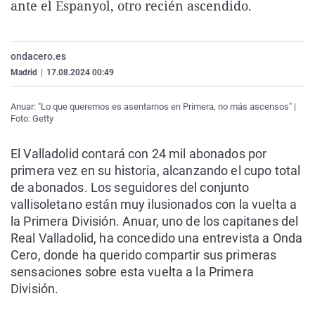
ante el Espanyol, otro recién ascendido.
La rosa de los vientos
Caso
Extremadura
Virales
Gente viajera
Retornados
Galicia
Televisión
ondacero.es
Como el perro y el gat
Equipo de investigaci
La Rioja
Elecciones
Madrid
|
17.08.2024 00:49
Operación Viuda Negr
Navarra
Anuar: "Lo que queremos es asentarnos en Primera, no más ascensos" |
País Vasco
Foto: Getty
El Valladolid contará con 24 mil abonados por
primera vez en su historia, alcanzando el cupo total
de abonados. Los seguidores del conjunto
vallisoletano están muy ilusionados con la vuelta a
la Primera División. Anuar, uno de los capitanes del
Real Valladolid, ha concedido una entrevista a Onda
Cero, donde ha querido compartir sus primeras
sensaciones sobre esta vuelta a la Primera
División.