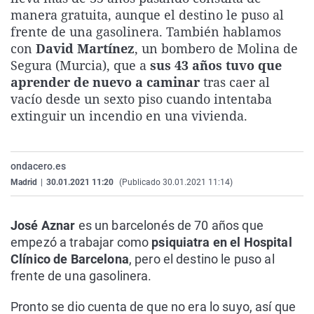
La rosa de los vientos
Caso
Extremadura
Virales
manera gratuita, aunque el destino le puso al
frente de una gasolinera. También hablamos
Gente viajera
Retornados
Galicia
Televisión
con
David Martínez
, un bombero de Molina de
Como el perro y el gat
Equipo de investigaci
La Rioja
Elecciones
Segura (Murcia), que a
sus 43 años tuvo que
aprender de nuevo a caminar
tras caer al
Operación Viuda Negr
Navarra
vacío desde un sexto piso cuando intentaba
País Vasco
extinguir un incendio en una vivienda.
ondacero.es
Madrid
|
30.01.2021 11:20
(Publicado 30.01.2021 11:14)
José Aznar
es un barcelonés de 70 años que
empezó a trabajar como
psiquiatra en el Hospital
Clínico de Barcelona
, pero el destino le puso al
frente de una gasolinera.
Pronto se dio cuenta de que no era lo suyo, así que