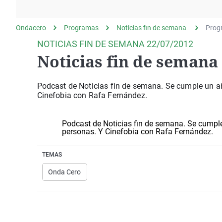
La rosa de los vientos
Caso
Extremadura
Gente viajera
Retornados
Galicia
Ondacero
Programas
Noticias fin de semana
Prog
Como el perro y el
Equipo de investigación
La Rioja
NOTICIAS FIN DE SEMANA 22/07/2012
gato
Noticias fin de semana 
Operación Viuda
Navarra
Negra
País Vasco
Podcast de Noticias fin de semana. Se cumple un a
Cinefobia con Rafa Fernández.
Podcast de Noticias fin de semana. Se cumpl
personas. Y Cinefobia con Rafa Fernández.
TEMAS
Onda Cero