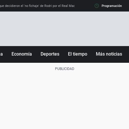
e decidieron el 'no fichaje' de Rodri por el Real Madrid y su 'sí' al Barça
Programación
La llamada de
ña
Economía
Deportes
El tiempo
Más noticias
Fútbol
Sociedad
Baloncesto
Mundo
Tenis
Salud
Motor
Cultura
Ciencia y Tecnología
adrid
Gastronomía
nciana
Medio ambiente