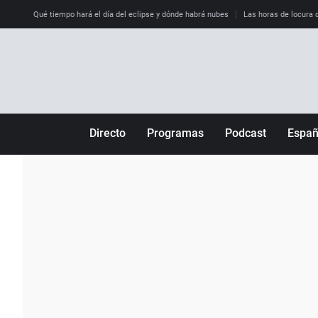
Qué tiempo hará el día del eclipse y dónde habrá nubes
Las horas de locura qu
Directo
Programas
Podcast
Espa
Más de uno
Los Perseguidos
Andalucía
Por fin
Malas decisiones
Aragón
Julia en la onda
Expedientes del más allá
Baleares
La brújula
El viaje del Guernica
Cantabria
Radioestadio
Invisibles
Cataluña
Radioestadio noche
Prohibido morirse
Comunidad de M
El colegio invisible
Esto no ha pasado
Comunitat Vale