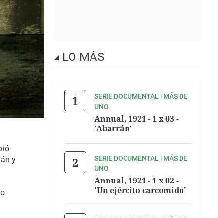
LO MÁS
SERIE DOCUMENTAL | MÁS DE
UNO
Annual, 1921 - 1 x 03 -
'Abarrán'
bió
SERIE DOCUMENTAL | MÁS DE
uán y
UNO
Annual, 1921 - 1 x 02 -
'Un ejército carcomido'
mo