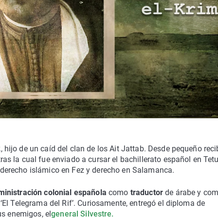
2
, hijo de un caíd del clan de los Ait Jattab. Desde pequeño reci
tras la cual fue enviado a cursar el bachillerato español en Tet
ó derecho islámico en Fez y derecho en Salamanca.
ministración colonial española
como
traductor
de árabe y co
o ‘El Telegrama del Rif’. Curiosamente, entregó el diploma de
us enemigos, el
general Silvestre.