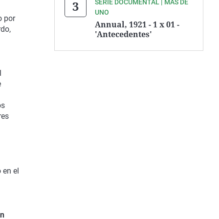
SERIE DOCUMENTAL | MÁS DE
UNO
o por
Annual, 1921 - 1 x 01 -
rdo,
'Antecedentes'
l
e
os
res
 en el
en