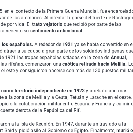
, en el contexto de la Primera Guerra Mundial, fue encarcelad
r de los alemanes. Al intentar fugarse del fuerte de Rostrogo
de por vida. El
trato vejatorio
que recibió por parte de las
 acrecentó su
sentimiento anticolonial.
a los españoles.
Alrededor de
1921
ya se había convertido en e
ró atraer a su causa a gran parte de los soldados indígenas qu
o de 1921 las tropas españolas sitiadas en la zona de
Annual
,
bilas rifeñas, comenzaron una
caótica retirada hacia Melilla.
L
 el este y consiguieron hacerse con más de 130 puestos milita
ó como territorio independiente en 1923
y arrebató aún más
 a la zona de Melilla y a Ceuta, Tetuán y Larache en el oeste.
pició la colaboración militar entre España y Francia y culminó
uente derrota de la República del Rif.
taron a la isla de Reunión. En 1947, durante un traslado a la
rt Said y pidió asilo al Gobierno de Egipto. Finalmente,
murió 