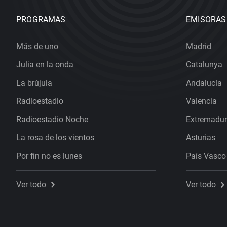
PROGRAMAS
EMISORAS
Más de uno
Madrid
Julia en la onda
Catalunya
La brújula
Andalucía
Radioestadio
Valencia
Radioestadio Noche
Extremadu
La rosa de los vientos
Asturias
Por fin no es lunes
País Vasco
Ver todo
Ver todo