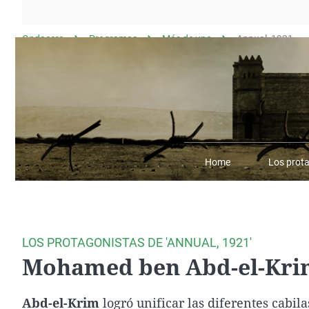
La rosa de los vientos
Caso
Extremadura
Gente viajera
Retornados
Galicia
Ondacero
Programas
Más de uno
Annual, 1921
Como el perro y el
Equipo de investigación
La Rioja
gato
Operación Viuda
Navarra
Negra
País Vasco
Home
Los prot
LOS PROTAGONISTAS DE 'ANNUAL, 1921'
Mohamed ben Abd-el-Kr
Abd-el-Krim
logró unificar las diferentes cabila