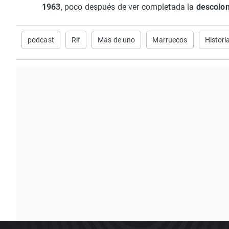
1963
, poco después de ver completada la
descolo
podcast
Rif
Más de uno
Marruecos
Histori