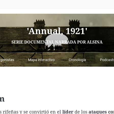
Virales
Televisión
Elecciones
'Annual, 1921'
SERIE DOCUMENTAL NARRADA POR ALSINA
agonistas
Mapa interactivo
Cronología
Podcast
im
s rifeñas y se convirtió en el
líder
de los
ataques c