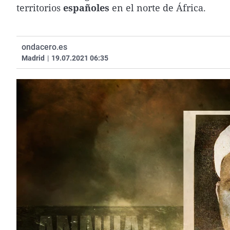
territorios
españoles
en el norte de África.
ondacero.es
Madrid
|
19.07.2021 06:35