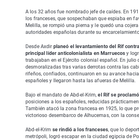
A los 32 años fue nombrado jefe de caídes. En 1915
los franceses, que sospechaban que espiaba en favo
Melilla, se rompió una pierna y le quedó una cojera 
autoridades españolas durante su encarcelamiento
Desde Axdir
planeó el levantamiento del Rif contr
principal líder anticolonialista en Marruecos
y log
trabajaban en el Ejército colonial español. En juli
desmoralizadas tras varias derrotas contra las ca
rifeños, confiados, continuaron en su avance hacia
españoles y llegaron hasta las afueras de Melilla.
Bajo el mandato de Abd-el-Krim,
el Rif se proclam
posiciones a los españoles, reducidas prácticamente
También atacó la zona francesa en 1925, lo que pro
victorioso desembarco de Alhucemas, con la consec
Abd-el-Krim
se rindió a los franceses
, que lo depor
metrópoli, logró escapar en la ciudad egipcia de Po