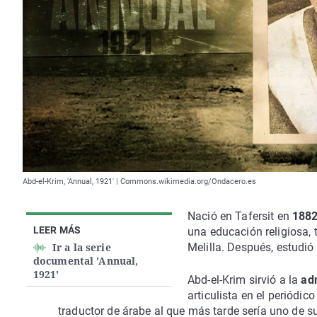
Abd-el-Krim, 'Annual, 1921' | Commons.wikimedia.org/Ondacero.es
Nació en Tafersit en
188
LEER MÁS
una educación religiosa, 
Ir a la serie
Melilla. Después, estudi
documental 'Annual,
1921'
Abd-el-Krim sirvió a la
ad
articulista en el periódic
traductor de árabe al que más tarde sería uno de s