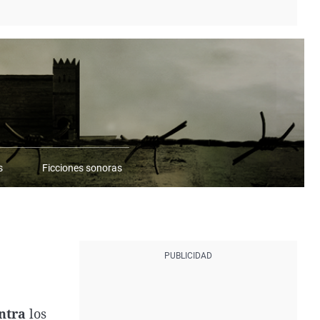
s
Ficciones sonoras
ontra
los