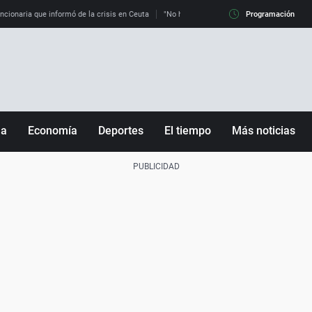
uncionaria que informó de la crisis en Ceuta
"No hay mafias, que no nos engañen": exper
Programación
ña
Economía
Deportes
El tiempo
Más noticias
Fútbol
Sociedad
Baloncesto
Mundo
Tenis
Salud
Motor
Cultura
Ciencia y Tecnología
adrid
Gastronomía
nciana
Medio ambiente