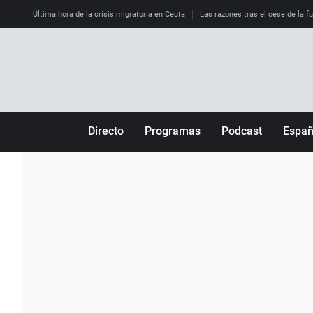
Última hora de la crisis migratoria en Ceuta
Las razones tras el cese de la f
Directo
Programas
Podcast
Espa
Más de uno
Los Perseguidos
Andalucía
Por fin
Malas decisiones
Aragón
Julia en la onda
Expedientes del más allá
Baleares
La brújula
El viaje del Guernica
Cantabria
Radioestadio
Invisibles
Cataluña
Radioestadio noche
Prohibido morirse
Comunidad de M
El colegio invisible
Esto no ha pasado
Comunitat Vale