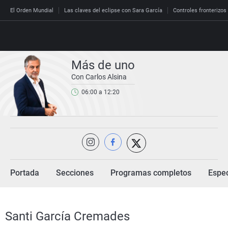
El Orden Mundial
Las claves del eclipse con Sara García
Controles fronterizos
Más de uno
Con Carlos Alsina
Directo
06:00 a 12:20
Programas
Podcast
España
Economía
Deportes
Portada
Secciones
Programas completos
Espec
El tiempo
Más noticias
Santi García Cremades