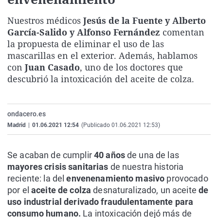
La rosa de los vientos
Caso
Extremadura
Virales
Nuestros médicos
Jesús de la Fuente y Alberto
Gente viajera
Retornados
Galicia
Televisión
García-Salido y Alfonso Fernández
comentan
Como el perro y el gat
Equipo de investigaci
La Rioja
Elecciones
la propuesta de eliminar el uso de las
mascarillas en el exterior. Además, hablamos
Operación Viuda Negr
Navarra
con
Juan Casado
, uno de los doctores que
País Vasco
descubrió la intoxicación del aceite de colza.
ondacero.es
Madrid
|
01.06.2021 12:54
(Publicado 01.06.2021 12:53)
Se acaban de cumplir
40 años
de una de las
mayores crisis sanitarias
de nuestra historia
reciente: la del
envenenamiento masivo
provocado
por el
aceite de colza
desnaturalizado, un aceite
de
uso industrial derivado fraudulentamente para
consumo humano.
La intoxicación dejó más de