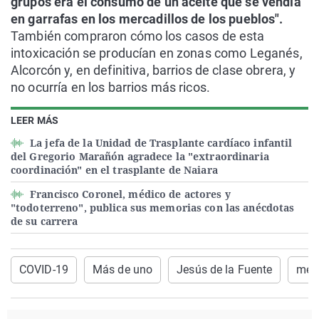
grupos era el consumo de un aceite que se vendía
en garrafas en los mercadillos de los pueblos".
También compraron cómo los casos de esta
intoxicación se producían en zonas como Leganés,
Alcorcón y, en definitiva, barrios de clase obrera, y
no ocurría en los barrios más ricos.
LEER MÁS
La jefa de la Unidad de Trasplante cardíaco infantil
del Gregorio Marañón agradece la "extraordinaria
coordinación" en el trasplante de Naiara
Francisco Coronel, médico de actores y
"todoterreno", publica sus memorias con las anécdotas
de su carrera
COVID-19
Más de uno
Jesús de la Fuente
méd