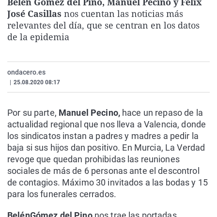
Belén Gómez del Pino, Manuel Pecino y Félix
La rosa de los vientos
Caso
Extremadura
Virales
José Casillas
nos cuentan las noticias más
relevantes del día, que se centran en los datos
Gente viajera
Retornados
Galicia
Televisión
de la epidemia
Como el perro y el gat
Equipo de investigaci
La Rioja
Elecciones
Operación Viuda Negr
Navarra
ondacero.es
País Vasco
|
25.08.2020 08:17
Por su parte,
Manuel Pecino,
hace un repaso de la
actualidad regional que nos lleva a Valencia, donde
los sindicatos instan a padres y madres a pedir la
baja si sus hijos dan positivo. En Murcia, La Verdad
revoge que quedan prohibidas las reuniones
sociales de más de 6 personas ante el descontrol
de contagios. Máximo 30 invitados a las bodas y 15
para los funerales cerrados.
Belén
Gómez del Pino
nos trae las portadas