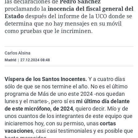
las declaraciones de
Pedro Sánchez
La rosa de los vientos
Caso
Extremadura
Virales
proclamando la
inocencia del fiscal general del
Estado
después del informe de la UCO donde se
Gente viajera
Retornados
Galicia
Televisión
determina que no hay mensajes en su móvil
Como el perro y el gat
Equipo de investigaci
La Rioja
Elecciones
como pruebas que le incriminen.
Operación Viuda Negr
Navarra
País Vasco
Carlos Alsina
Madrid
|
27.12.2024 08:48
Víspera de los Santos Inocentes.
Y a cuatro días
sólo de que se nos termine el año. No es el último
programa de Más de uno este 2024 -nos quedan
lunes y el martes-, pero sí es
mi último día delante
de este micrófono, de 2024
, quiero decir. Mío y de
unos cuantos de los integrantes de este equipo que
iniciaremos hoy, con su permiso, unas
cortas
vacaciones
, casi casi testimoniales y es posible que