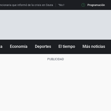
uncionaria que informó de la crisis en Ceuta
"No hay mafias, que no nos engañen": exper
Programación
ña
Economía
Deportes
El tiempo
Más noticias
Fútbol
Sociedad
Baloncesto
Mundo
Tenis
Salud
Motor
Cultura
Ciencia y Tecnología
adrid
Gastronomía
nciana
Medio ambiente