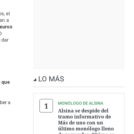
s, el
an a
 euros
ó
 dar
LO MÁS
o
que
ber a
MONÓLOGO DE ALSINA
Alsina se despide del
tramo informativo de
Más de uno con un
último monólogo lleno