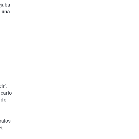
ejaba
 una
ir’.
icarlo
 de
balos
r.