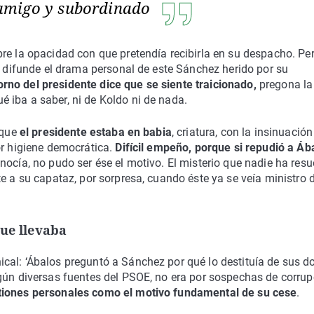
amigo y subordinado
re la opacidad con que pretendía recibirla en su despacho. Per
 y difunde el drama personal de este Sánchez herido por su
orno del presidente dice que se siente traicionado,
pregona la
é iba a saber, ni de Koldo ni de nada.
 que
el presidente estaba en babia
, criatura, con la insinuación
or higiene democrática.
Difícil empeño, porque si repudió a Áb
onocía, no pudo ser ése el motivo. El misterio que nadie ha resu
e a su capataz, por sorpresa, cuando éste ya se veía ministro 
que llevaba
cal: ‘Ábalos preguntó a Sánchez por qué lo destituía de sus d
gún diversas fuentes del PSOE, no era por sospechas de corrup
tiones personales como el motivo fundamental de su cese
.