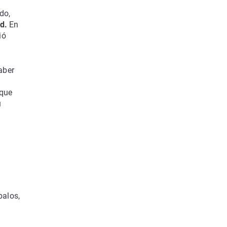
do,
ad.
En
ió
aber
 que
u
balos,