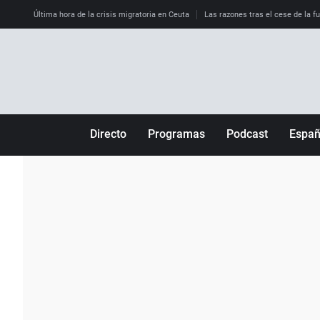
Última hora de la crisis migratoria en Ceuta
Las razones tras el cese de la f
Directo
Programas
Podcast
Espa
Más de uno
Los Perseguidos
Andalucía
Por fin
Malas decisiones
Aragón
Julia en la onda
Expedientes del más allá
Baleares
La brújula
El viaje del Guernica
Cantabria
Radioestadio
Invisibles
Cataluña
Radioestadio noche
Prohibido morirse
Comunidad de M
El colegio invisible
Esto no ha pasado
Comunitat Vale