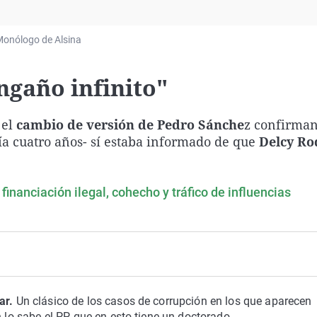
Virales
Televisión
onólogo de Alsina
Elecciones
ngaño infinito"
 el
cambio de versión de Pedro Sánche
z confirman
ía cuatro años- sí estaba informado de que
Delcy Ro
financiación ilegal, cohecho y tráfico de influencias
lar.
Un clásico de los casos de corrupción en los que aparecen
 lo sabe el PP, que en esto tiene un doctorado.