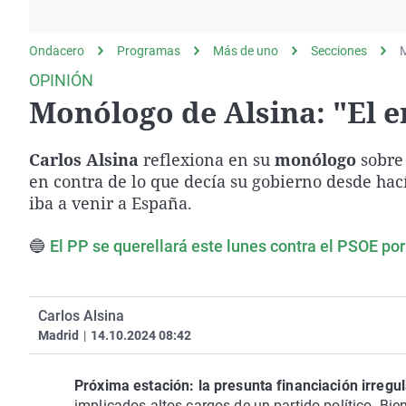
La rosa de los vientos
Caso
Extremadura
Gente viajera
Retornados
Galicia
Ondacero
Programas
Más de uno
Secciones
M
Como el perro y el
Equipo de investigación
La Rioja
OPINIÓN
gato
Monólogo de Alsina: "El e
Operación Viuda
Navarra
Negra
País Vasco
Carlos Alsina
reflexiona en su
monólogo
sobre
en contra de lo que decía su gobierno desde hac
iba a venir a España.
🔵
El PP se querellará este lunes contra el PSOE por 
Carlos Alsina
Madrid
|
14.10.2024 08:42
Próxima estación: la presunta financiación irregu
implicados altos cargos de un partido político. Bien