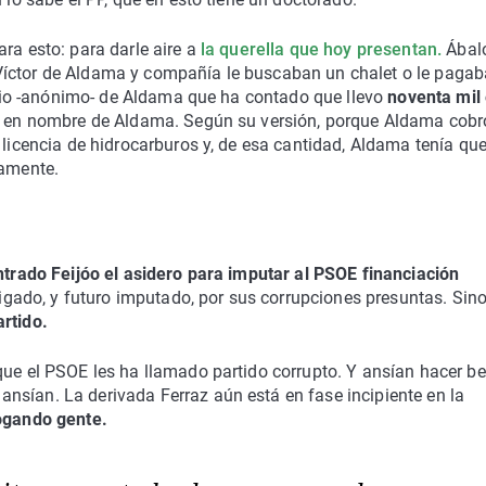
ra esto: para darle aire a
la querella que hoy presentan.
Ábalo
Víctor de Aldama y compañía le buscaban un chalet o le pagab
socio -anónimo- de Aldama que ha contado que llevo
noventa mil
raz en nombre de Aldama. Según su versión, porque Aldama cobr
 licencia de hidrocarburos y, de esa cantidad, Aldama tenía que
tamente.
trado Feijóo el asidero para imputar al PSOE financiación
tigado, y futuro imputado, por sus corrupciones presuntas. Sin
rtido.
que el PSOE les ha llamado partido corrupto. Y ansían hacer be
nsían. La derivada Ferraz aún está en fase incipiente en la
ogando gente.