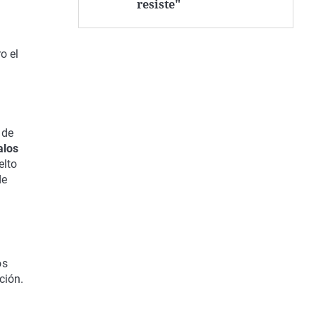
resiste"
o el
 de
alos
elto
de
os
ción.