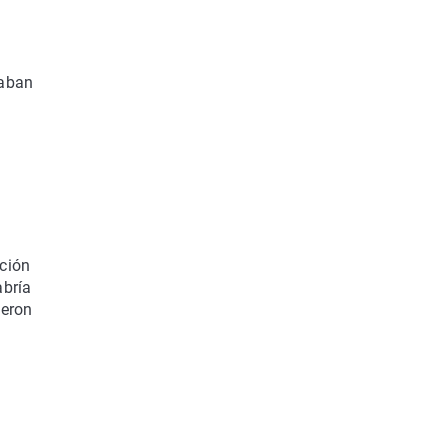
paban
pción
bría
ieron