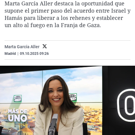
Marta García Aller destaca la oportunidad que
La rosa de los vientos
Caso
Extremadura
Virales
supone el primer paso del acuerdo entre Israel y
Gente viajera
Retornados
Galicia
Televisión
Hamás para liberar a los rehenes y establecer
un alto al fuego en la Franja de Gaza.
Como el perro y el gat
Equipo de investigaci
La Rioja
Elecciones
Operación Viuda Negr
Navarra
Marta García Aller
País Vasco
Madrid
|
09.10.2025 09:26