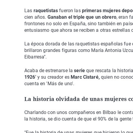
Las
raquetistas
fueron las
primeras mujeres depor
cien años.
Ganaban el triple que un obrero
, eran 
frontones no solo en España, sino también en paí
entusiasmo que ahora se reciben a otras estrellas 
La época dorada de las raquetistas españolas fue co
brillaron grandes figuras como María Antonia Uzcud
Eibarresa".
Acaba de estrenarse la
serie
que rescata la histori
1926'
y su creador es
Marc Cistaré,
quien no conocí
cuenta en 'Más de uno'.
La historia olvidada de unas mujeres c
Charlando con unos compañeros en Bilbao le cont
la historia, se dio cuenta de que el 90% de la gent
"Fue la historia de unas mujeres que hicieron lo q