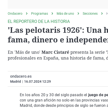
La rosa de los vientos
Caso
Extremadura
Gente viajera
Retornados
Galicia
Ondacero
Programas
Más de uno
Secciones
H
Como el perro y el
Equipo de investigación
La Rioja
EL REPORTERO DE LA HISTORIA
gato
'Las pelotaris 1926': Una
Operación Viuda
Navarra
Negra
País Vasco
fama, dinero e independe
En 'Más de uno'
Marc Cistaré
presenta la serie
profesionales en España, una historia de fama, d
ondacero.es
Madrid
|
16.07.2024 12:29
En los años 20 y 30 del siglo pasado el
juego de pe
con una gran afición no solo en las provincias vas
Madrid, donde desde principios de siglo se fueron