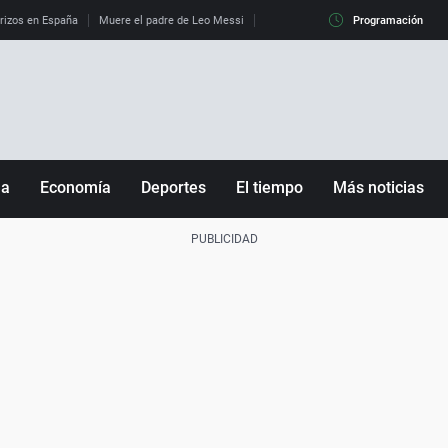
erizos en España
Muere el padre de Leo Messi
La diferencia entre observar el eclip
Programación
ña
Economía
Deportes
El tiempo
Más noticias
Fútbol
Sociedad
Baloncesto
Mundo
Tenis
Salud
Motor
Cultura
Ciencia y Tecnología
adrid
Gastronomía
nciana
Medio ambiente