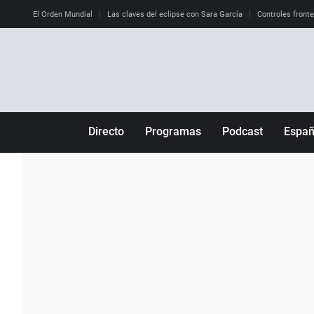
El Orden Mundial
Las claves del eclipse con Sara García
Controles front
Directo
Programas
Podcast
Espa
Más de uno
Los Perseguidos
Andalucía
Por fin
Malas decisiones
Aragón
Julia en la onda
Expedientes del más allá
Baleares
La brújula
El viaje del Guernica
Cantabria
Radioestadio
Invisibles
Cataluña
Radioestadio noche
Prohibido morirse
Comunidad de M
El colegio invisible
Esto no ha pasado
Comunitat Vale