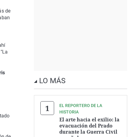
ás de
naban
ahí
 "La
ris
LO MÁS
EL REPORTERO DE LA
HISTORIA
ntado
El arte hacia el exilio: la
evacuación del Prado
durante la Guerra Civil
ón de