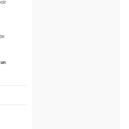
cir
ión
 un