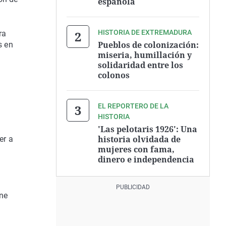
española
HISTORIA DE EXTREMADURA
ra
Pueblos de colonización:
s en
miseria, humillación y
solidaridad entre los
colonos
EL REPORTERO DE LA
HISTORIA
'Las pelotaris 1926': Una
historia olvidada de
er a
mujeres con fama,
dinero e independencia
ene