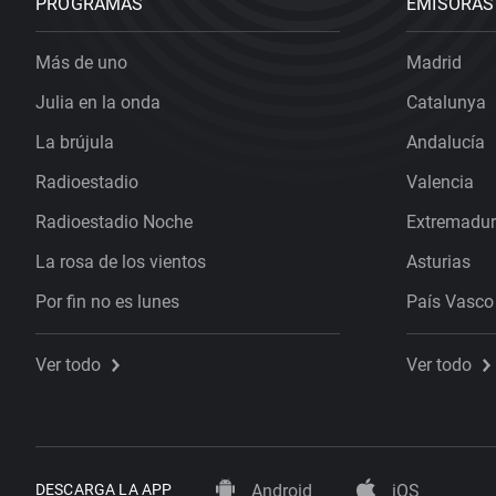
PROGRAMAS
EMISORAS
Más de uno
Madrid
Julia en la onda
Catalunya
La brújula
Andalucía
Radioestadio
Valencia
Radioestadio Noche
Extremadu
La rosa de los vientos
Asturias
Por fin no es lunes
País Vasco
Ver todo
Ver todo
DESCARGA LA APP
Android
iOS