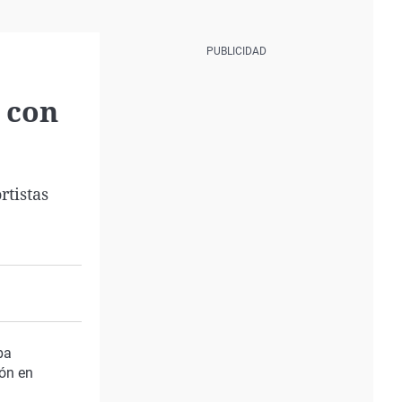
s con
rtistas
ba
ión en