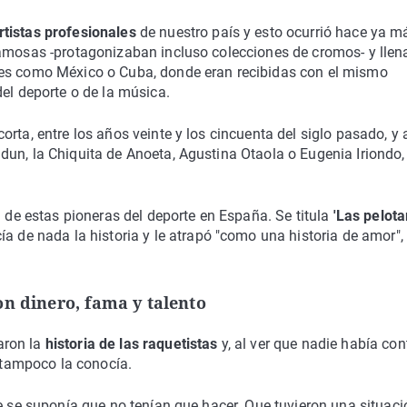
tistas profesionales
de nuestro país y esto ocurrió hace ya m
famosas -protagonizaban incluso colecciones de cromos- y lle
ses como México o Cuba, donde eran recibidas con el mismo
del deporte o de la música.
rta, entre los años veinte y los cincuenta del siglo pasado, y 
un, la Chiquita de Anoeta, Agustina Otaola o Eugenia Iriondo,
a de estas pioneras del deporte en España. Se titula
'Las pelota
a de nada la historia y le atrapó "como una historia de amor",
on dinero, fama y talento
aron la
historia de las raquetistas
y, al ver que nadie había co
e tampoco la conocía.
ue se suponía que no tenían que hacer. Que tuvieron una situaci