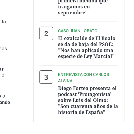
primera medida que
traigamos en
septiembre"
 la
CASO JUAN LOBATO
El exalcalde de El Boalo
se da de baja del PSOE:
rmas
"Nos han aplicado una
especie de Ley Marcial"
ar
ENTREVISTA CON CARLOS
s a
ALSINA
Diego Fortea presenta el
podcast 'Protagonista'
s o
sobre Luis del Olmo:
donde
"Son cuarenta años de la
historia de España"