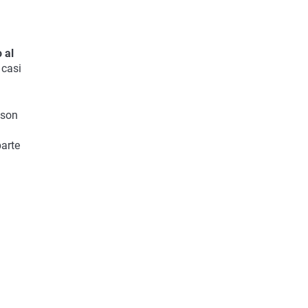
 al
 casi
 son
parte