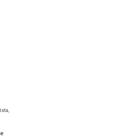
ista,
de