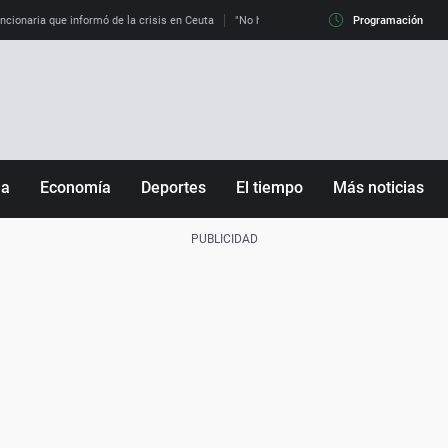
uncionaria que informó de la crisis en Ceuta
"No hay mafias, que no nos engañen": exper
Programación
ña
Economía
Deportes
El tiempo
Más noticias
Fútbol
Sociedad
Baloncesto
Mundo
Tenis
Salud
Motor
Cultura
Ciencia y Tecnología
adrid
Gastronomía
nciana
Medio ambiente