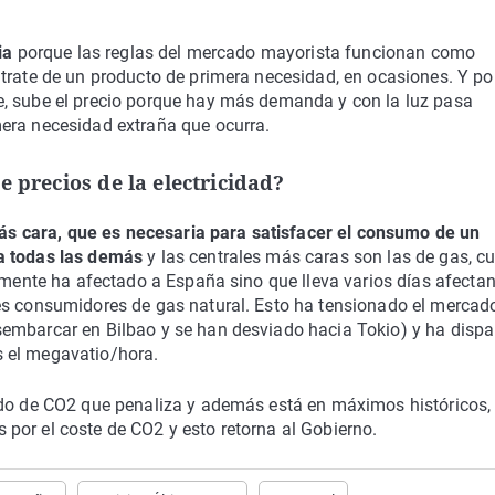
cia
porque las reglas del mercado mayorista funcionan como
 trate de un producto de primera necesidad, en ocasiones. Y p
e, sube el precio porque hay más demanda y con la luz pasa
era necesidad extraña que ocurra.
e precios de la electricidad?
 más cara, que es necesaria para satisfacer el consumo de un
a todas las demás
y las centrales más caras son las de gas, c
lamente ha afectado a España sino que lleva varios días afecta
es consumidores de gas natural. Esto ha tensionado el mercad
sembarcar en Bilbao y se han desviado hacia Tokio) y ha disp
 el megavatio/hora.
ado de CO2 que penaliza y además está en máximos históricos,
por el coste de CO2 y esto retorna al Gobierno.