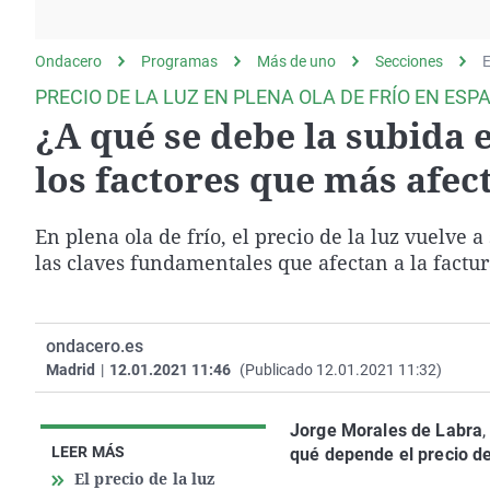
La rosa de los vientos
Caso
Extremadura
Gente viajera
Retornados
Galicia
Ondacero
Programas
Más de uno
Secciones
E
Como el perro y el
Equipo de investigación
La Rioja
PRECIO DE LA LUZ EN PLENA OLA DE FRÍO EN ESP
gato
¿A qué se debe la subida e
Operación Viuda
Navarra
Negra
País Vasco
los factores que más afect
En plena ola de frío, el precio de la luz vuelve 
las claves fundamentales que afectan a la factur
ondacero.es
Madrid
|
12.01.2021 11:46
(Publicado 12.01.2021 11:32)
Jorge Morales de Labra
,
LEER MÁS
qué depende el precio de 
El precio de la luz