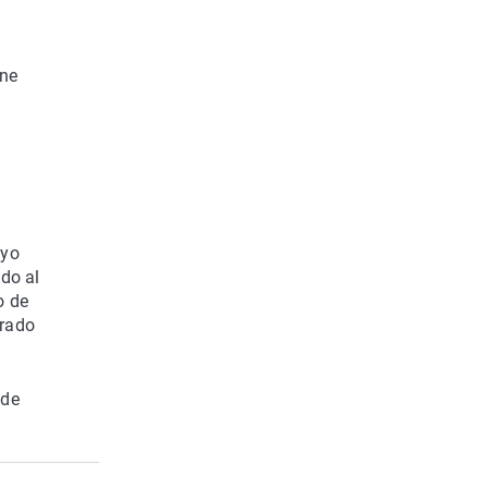
one
uyo
ndo al
o de
arado
 de