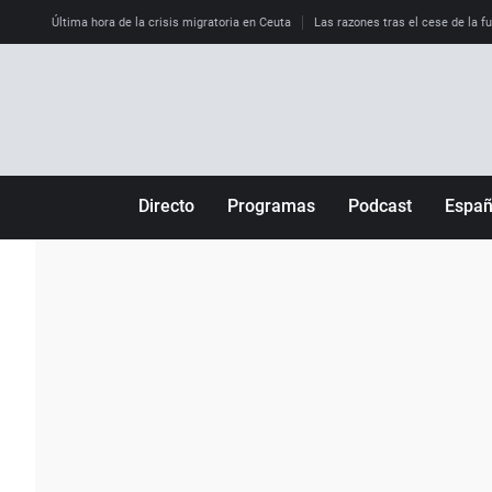
Última hora de la crisis migratoria en Ceuta
Las razones tras el cese de la f
Directo
Programas
Podcast
Espa
Más de uno
Los Perseguidos
Andalucía
Por fin
Malas decisiones
Aragón
Julia en la onda
Expedientes del más allá
Baleares
La brújula
El viaje del Guernica
Cantabria
Radioestadio
Invisibles
Cataluña
Radioestadio noche
Prohibido morirse
Comunidad de M
El colegio invisible
Esto no ha pasado
Comunitat Vale