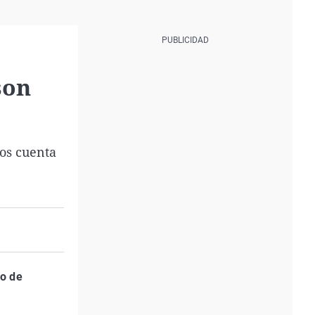
son
nos cuenta
no de