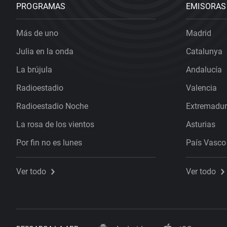
PROGRAMAS
EMISORAS
Más de uno
Madrid
Julia en la onda
Catalunya
La brújula
Andalucía
Radioestadio
Valencia
Radioestadio Noche
Extremadu
La rosa de los vientos
Asturias
Por fin no es lunes
País Vasco
Ver todo
Ver todo