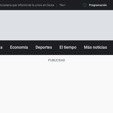
uncionaria que informó de la crisis en Ceuta
"No hay mafias, que no nos engañen": exper
Programación
ña
Economía
Deportes
El tiempo
Más noticias
Fútbol
Sociedad
Baloncesto
Mundo
Tenis
Salud
Motor
Cultura
Ciencia y Tecnología
adrid
Gastronomía
nciana
Medio ambiente