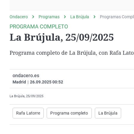
La rosa de los vientos
Caso
Extremadura
Gente viajera
Retornados
Galicia
Ondacero
Programas
La Brújula
Programas Compl
Como el perro y el
Equipo de investigación
La Rioja
PROGRAMA COMPLETO
gato
La Brújula, 25/09/2025
Operación Viuda
Navarra
Negra
País Vasco
Programa completo de La Brújula, con Rafa Lato
ondacero.es
Madrid
|
26.09.2025 00:52
La Brújula, 25/09/2025
Rafa Latorre
Programa completo
La Brújula