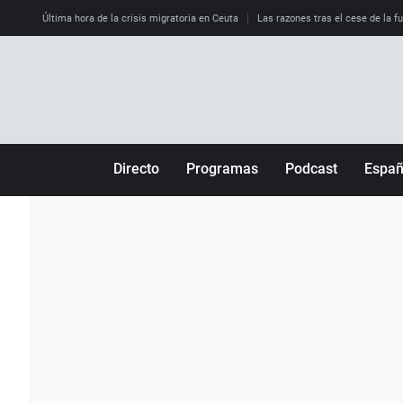
Última hora de la crisis migratoria en Ceuta
Las razones tras el cese de la f
Directo
Programas
Podcast
Espa
Más de uno
Los Perseguidos
Andalucía
Por fin
Malas decisiones
Aragón
Julia en la onda
Expedientes del más allá
Baleares
La brújula
El viaje del Guernica
Cantabria
Radioestadio
Invisibles
Cataluña
Radioestadio noche
Prohibido morirse
Comunidad de M
El colegio invisible
Esto no ha pasado
Comunitat Vale