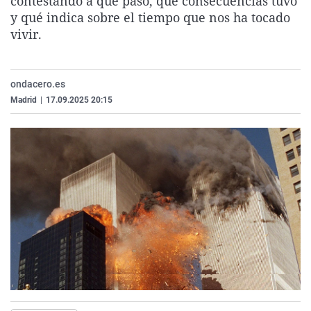
contestando a qué pasó, qué consecuencias tuvo
La rosa de los vientos
Caso
Extremadura
Virales
y qué indica sobre el tiempo que nos ha tocado
vivir.
Gente viajera
Retornados
Galicia
Televisión
Como el perro y el gat
Equipo de investigaci
La Rioja
Elecciones
Operación Viuda Negr
Navarra
ondacero.es
Madrid
|
17.09.2025 20:15
País Vasco