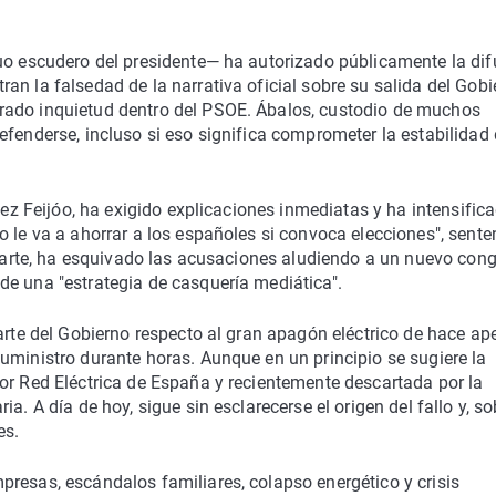
guo escudero del presidente— ha autorizado públicamente la dif
n la falsedad de la narrativa oficial sobre su salida del Gobi
rado inquietud dentro del PSOE. Ábalos, custodio de muchos
efenderse, incluso si eso significa comprometer la estabilidad 
úñez Feijóo, ha exigido explicaciones inmediatas y ha intensific
o le va a ahorrar a los españoles si convoca elecciones", sente
u parte, ha esquivado las acusaciones aludiendo a un nuevo con
de una "estrategia de casquería mediática".
parte del Gobierno respecto al gran apagón eléctrico de hace a
uministro durante horas. Aunque en un principio se sugiere la
or Red Eléctrica de España y recientemente descartada por la
a. A día de hoy, sigue sin esclarecerse el origen del fallo y, so
es.
resas, escándalos familiares, colapso energético y crisis