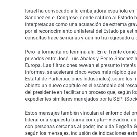
Israel ha convocado a la embajadora española en T
Sánchez en el Congreso, donde calificó al Estado h
interpretadas como una acusación de extrema grav
por el reconocimiento unilateral del Estado palest
consultas hace semanas y aún no ha regresado a 
Pero la tormenta no termina ahí. En el frente domé
privados entre José Luis Ábalos y Pedro Sánchez ha
Europa. Las filtraciones revelan el presunto interés
informes, se acelerará cinco veces más rápido que
Estatal de Participaciones Industriales).sobre lo
abierto un nuevo capítulo en el escándalo del rescat
del presidente en facilitar un proceso que, según l
expedientes similares manejados por la SEPI (Socie
Estos mensajes también vinculan al entorno del p
liderar una supuesta trama corrupta— y evidencian
con personas cercanas al poder, incluida Begoña G
según los mensajes, inclusión de indicaciones est