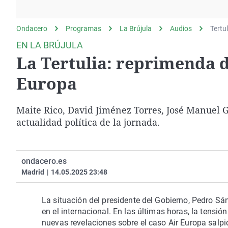
La rosa de los vientos
Caso
Extremadura
Gente viajera
Retornados
Galicia
Ondacero
Programas
La Brújula
Audios
Tertu
Como el perro y el
Equipo de investigación
La Rioja
EN LA BRÚJULA
gato
La Tertulia: reprimenda d
Operación Viuda
Navarra
Negra
País Vasco
Europa
Maite Rico, David Jiménez Torres, José Manuel G
actualidad política de la jornada.
ondacero.es
Madrid
|
14.05.2025 23:48
La situación del presidente del Gobierno, Pedro Sá
en el internacional. En las últimas horas, la tensi
nuevas revelaciones sobre el caso Air Europa salpic