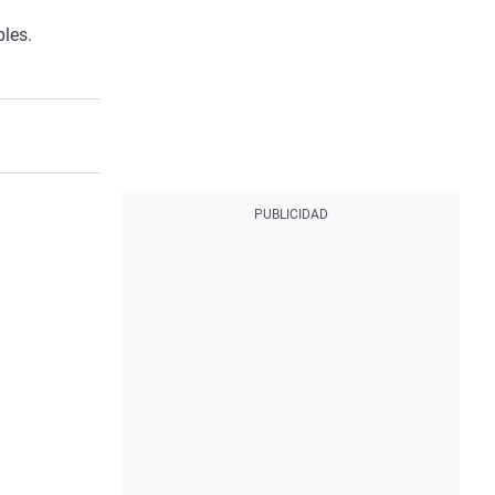
a
bles.