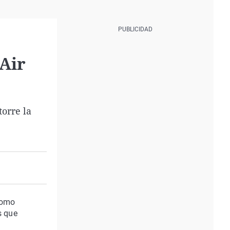
 Air
orre la
 como
s que