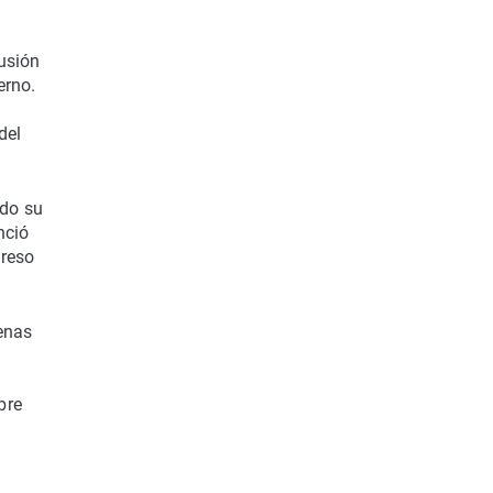
usión
erno.
del
ado su
nció
greso
penas
bre