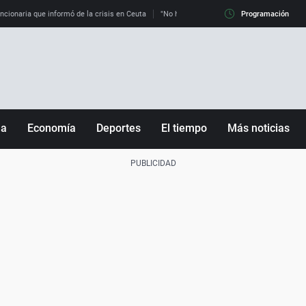
uncionaria que informó de la crisis en Ceuta
"No hay mafias, que no nos engañen": exper
Programación
ña
Economía
Deportes
El tiempo
Más noticias
Fútbol
Sociedad
Baloncesto
Mundo
Tenis
Salud
Motor
Cultura
Ciencia y Tecnología
adrid
Gastronomía
nciana
Medio ambiente