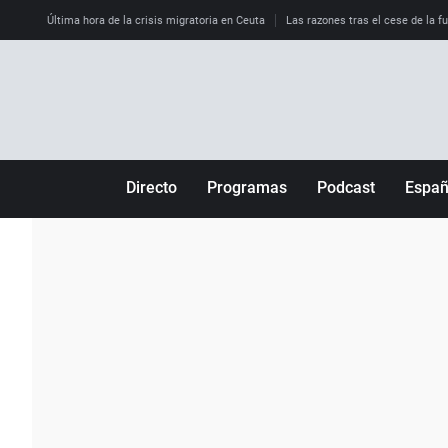
Última hora de la crisis migratoria en Ceuta
Las razones tras el cese de la f
Directo
Programas
Podcast
Espa
Más de uno
Los Perseguidos
Andalucía
Por fin
Malas decisiones
Aragón
Julia en la onda
Expedientes del más allá
Baleares
La brújula
El viaje del Guernica
Cantabria
Radioestadio
Invisibles
Cataluña
Radioestadio noche
Prohibido morirse
Comunidad de M
El colegio invisible
Esto no ha pasado
Comunitat Vale