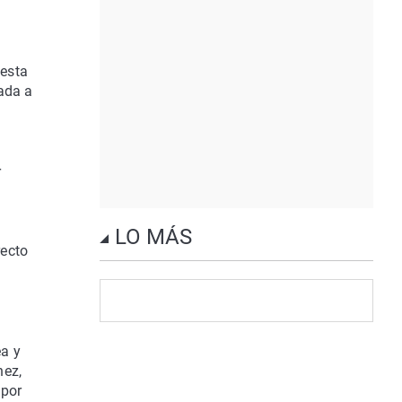
uesta
mada a
r
LO MÁS
recto
ea y
hez,
 por