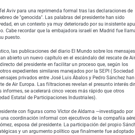
el Aviv para una reprimenda formal tras las declaraciones de
ebreo de "genocida". Las palabras del presidente han sido
edad, en un contexto ya muy deteriorado por su insistente ap
ino. Cabe recordar que la embajadora israelí en Madrid fue lla
su puesto.
stico, las publicaciones del diario El Mundo sobre los mensajes
n abierto un nuevo capítulo en el escándalo del rescate de Ai
 directo del presidente en facilitar un proceso que, según los
 otros expedientes similares manejados por la SEPI ( Sociedad
s mensajes privados entre José Luis Ábalos y Pedro Sánchez han
e de Air Europa. Las filtraciones revelan el presunto interés di
os informes, se acelerará cinco veces más rápido que otros
dad Estatal de Participaciones Industriales).
residente con figuras como Víctor de Aldama —investigado por
 una coordinación informal con ejecutivos de la compañía aér
ómez, esposa del presidente. La participación del propio Sánc
ratégicas y un argumento político que finalmente fue adoptado