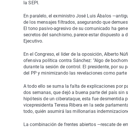
la SEPI.
En paralelo, el exministro José Luis Ábalos —anti
de los mensajes filtrados, asegurando que demuestra
El tono pasivo-agresivo de su comunicado ha gene
secretos del sanchismo, parece estar dispuesto a d
Ejecutivo.
En el Congreso, el líder de la oposición, Alberto N
ofensiva política contra Sánchez: "Algo de bochorn
durante la sesión de control. El presidente, por s
del PP y minimizando las revelaciones como parte 
A todo ello se suma la falta de explicaciones por 
dos semanas, que dejó a buena parte del país sin s
hipótesis de un ciberataque, esta fue desmentida p
vicepresidenta Teresa Ribera en la sede parlamentari
todo, quién asumirá las millonarias indemnizacion
La combinación de frentes abiertos —rescate de emp