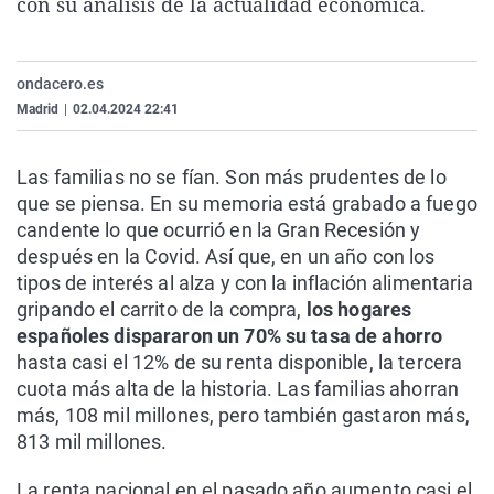
con su análisis de la actualidad económica.
La rosa de los vientos
Caso
Extremadura
Virales
Gente viajera
Retornados
Galicia
Televisión
ondacero.es
Como el perro y el gat
Equipo de investigaci
La Rioja
Elecciones
Madrid
|
02.04.2024 22:41
Operación Viuda Negr
Navarra
País Vasco
Las familias no se fían. Son más prudentes de lo
que se piensa. En su memoria está grabado a fuego
candente lo que ocurrió en la Gran Recesión y
después en la Covid. Así que, en un año con los
tipos de interés al alza y con la inflación alimentaria
gripando el carrito de la compra,
los hogares
españoles dispararon un 70% su tasa de ahorro
hasta casi el 12% de su renta disponible, la tercera
cuota más alta de la historia. Las familias ahorran
más, 108 mil millones, pero también gastaron más,
813 mil millones.
La renta nacional en el pasado año aumento casi el