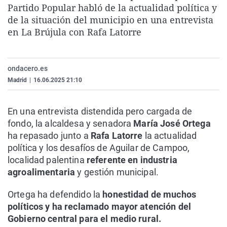
Partido Popular habló de la actualidad política y
La rosa de los vientos
Caso
Extremadura
Virales
de la situación del municipio en una entrevista
Gente viajera
Retornados
Galicia
Televisión
en La Brújula con Rafa Latorre
Como el perro y el gat
Equipo de investigaci
La Rioja
Elecciones
Operación Viuda Negr
Navarra
ondacero.es
País Vasco
Madrid
|
16.06.2025 21:10
En una entrevista distendida pero cargada de
fondo, la alcaldesa y senadora
María José Ortega
ha repasado junto a
Rafa Latorre
la actualidad
política y los desafíos de Aguilar de Campoo,
localidad palentina
referente en industria
agroalimentaria
y gestión municipal.
Ortega ha defendido la
honestidad de muchos
políticos y ha reclamado mayor atención del
Gobierno central para el medio rural.