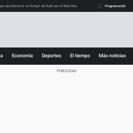
e decidieron el 'no fichaje' de Rodri por el Real Madrid y su 'sí' al Barça
Programación
La llamada de
ña
Economía
Deportes
El tiempo
Más noticias
Fútbol
Sociedad
Baloncesto
Mundo
Tenis
Salud
Motor
Cultura
Ciencia y Tecnología
adrid
Gastronomía
nciana
Medio ambiente