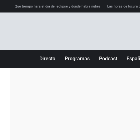
Qué tiempo hará el día del eclipse y dónde habrá nubes
Las horas de locura qu
Directo
Programas
Podcast
Espa
Más de uno
Los Perseguidos
Andalucía
Por fin
Malas decisiones
Aragón
Julia en la onda
Expedientes del más allá
Baleares
La brújula
El viaje del Guernica
Cantabria
Radioestadio
Invisibles
Cataluña
Radioestadio noche
Prohibido morirse
Comunidad de M
El colegio invisible
Esto no ha pasado
Comunitat Vale