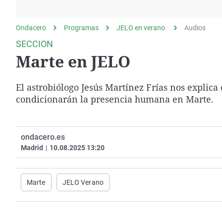
La rosa de los vientos
Caso
Extremadura
Gente viajera
Retornados
Galicia
Ondacero
Programas
JELO en verano
Audios
Como el perro y el
Equipo de investigación
La Rioja
SECCION
gato
Marte en JELO
Operación Viuda
Navarra
Negra
País Vasco
El astrobiólogo Jesús Martínez Frías nos explica
condicionarán la presencia humana en Marte.
ondacero.es
Madrid
|
10.08.2025 13:20
Marte
JELO Verano