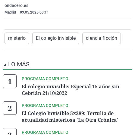
La rosa de los vientos
Caso
Extremadura
Virales
ondacero.es
Madrid
|
09.05.2025 03:11
Gente viajera
Retornados
Galicia
Televisión
Como el perro y el gat
Equipo de investigaci
La Rioja
Elecciones
Operación Viuda Negr
Navarra
misterio
El colegio invisible
ciencia ficción
País Vasco
LO MÁS
PROGRAMA COMPLETO
El colegio invisible: Especial 15 años sin
Cebrián 21/10/2022
PROGRAMA COMPLETO
El Colegio Invisible 5x289: Tertulia de
actualidad misteriosa 'La Otra Crónica'
PROGRAMA COMPLETO