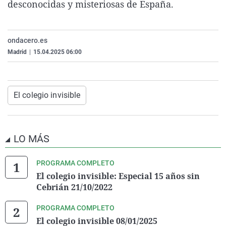
desconocidas y misteriosas de España.
La rosa de los vientos
Caso
Extremadura
Virales
Gente viajera
Retornados
Galicia
Televisión
ondacero.es
Como el perro y el gat
Equipo de investigaci
La Rioja
Elecciones
Madrid
|
15.04.2025 06:00
Operación Viuda Negr
Navarra
País Vasco
El colegio invisible
LO MÁS
PROGRAMA COMPLETO
El colegio invisible: Especial 15 años sin
Cebrián 21/10/2022
PROGRAMA COMPLETO
El colegio invisible 08/01/2025