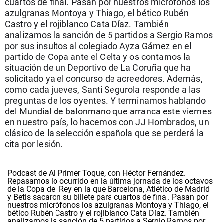
cuartos de final. Pasan por nuestros micrófonos los
La rosa de los vientos
Caso
Extremadura
Virales
azulgranas Montoya y Thiago, el bético Rubén
Castro y el rojiblanco Cata Díaz. También
Gente viajera
Retornados
Galicia
Televisión
analizamos la sanción de 5 partidos a Sergio Ramos
Como el perro y el gat
Equipo de investigaci
La Rioja
Elecciones
por sus insultos al colegiado Ayza Gámez en el
partido de Copa ante el Celta y os contamos la
Operación Viuda Negr
Navarra
situación de un Deportivo de La Coruña que ha
País Vasco
solicitado ya el concurso de acreedores. Además,
como cada jueves, Santi Segurola responde a las
preguntas de los oyentes. Y terminamos hablando
del Mundial de balonmano que arranca este viernes
en nuestro país, lo hacemos con JJ Hombrados, un
clásico de la selección española que se perderá la
cita por lesión.
Podcast de Al Primer Toque, con Héctor Fernández.
Repasamos lo ocurrido en la última jornada de los octavos
de la Copa del Rey en la que Barcelona, Atlético de Madrid
y Betis sacaron su billete para cuartos de final. Pasan por
nuestros micrófonos los azulgranas Montoya y Thiago, el
bético Rubén Castro y el rojiblanco Cata Díaz. También
analizamos la sanción de 5 partidos a Sergio Ramos por