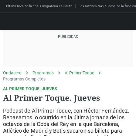
Última hora de la crisis migratoria en Ceuta
Las razones tras el cese de la funcion
Directo
Programas
Podcast
Más de uno
Los Perseguidos
Andalucía
Fútbol
Sociedad
Ondacero
Programas
Al Primer Toque
España
Por fin
Malas decisiones
Aragón
Baloncesto
Mundo
Programas Completos
Economía
Julia en la onda
Expedientes del más a
Baleares
Tenis
Salud
AL PRIMER TOQUE. JUEVES
Al Primer Toque. Jueves
Deportes
La brújula
El viaje del Guernica
Cantabria
Motor
Cultura
El tiempo
Radioestadio
Invisibles
Cataluña
Ciencia y Tecnología
Podcast de Al Primer Toque, con Héctor Fernández.
Más noticias
Repasamos lo ocurrido en la última jornada de los
Radioestadio noche
Prohibido morirse
Comunidad de Madrid
Gastronomía
octavos de la Copa del Rey en la que Barcelona,
Atlético de Madrid y Betis sacaron su billete para
El colegio invisible
Esto no ha pasado
Comunitat Valenciana
Medio ambiente