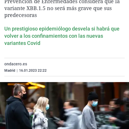
Prevención de Enfermedades considera que la
La rosa de los vientos
Caso
Extremadura
Virales
variante XBB.1.5 no será más grave que sus
predecesoras
Gente viajera
Retornados
Galicia
Televisión
Como el perro y el gat
Equipo de investigaci
La Rioja
Elecciones
Un prestigioso epidemiólogo desvela si habrá que
Operación Viuda Negr
Navarra
volver a los confinamientos con las nuevas
variantes Covid
País Vasco
ondacero.es
Madrid
|
16.01.2023 22:22