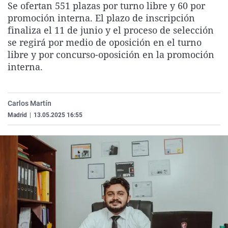
Se ofertan 551 plazas por turno libre y 60 por
La rosa de los vientos
Caso
Extremadura
Virales
promoción interna. El plazo de inscripción
Gente viajera
Retornados
Galicia
Televisión
finaliza el 11 de junio y el proceso de selección
se regirá por medio de oposición en el turno
Como el perro y el gat
Equipo de investigaci
La Rioja
Elecciones
libre y por concurso-oposición en la promoción
Operación Viuda Negr
Navarra
interna.
País Vasco
Carlos Martín
Madrid
|
13.05.2025 16:55