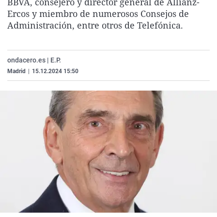
BBVA, consejero y director general de Allianz-
La rosa de los vientos
Caso
Extremadura
Virales
Ercos y miembro de numerosos Consejos de
Administración, entre otros de Telefónica.
Gente viajera
Retornados
Galicia
Televisión
Como el perro y el gat
Equipo de investigaci
La Rioja
Elecciones
Operación Viuda Negr
Navarra
ondacero.es | E.P.
Madrid
|
15.12.2024 15:50
País Vasco