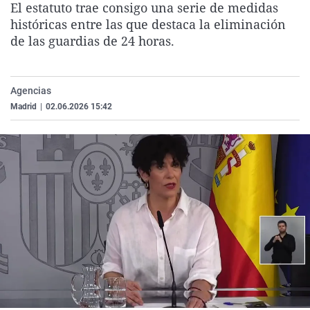
El estatuto trae consigo una serie de medidas
La rosa de los vientos
Caso
Extremadura
Virales
históricas entre las que destaca la eliminación
Gente viajera
Retornados
Galicia
Televisión
de las guardias de 24 horas.
Como el perro y el gat
Equipo de investigaci
La Rioja
Elecciones
Operación Viuda Negr
Navarra
Agencias
Madrid
|
02.06.2026 15:42
País Vasco