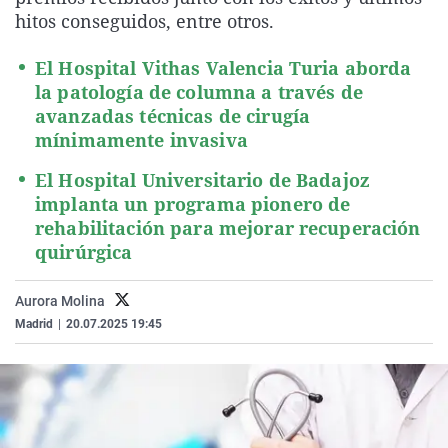
La rosa de los vientos
Caso
Extremadura
Virales
hitos conseguidos, entre otros.
Gente viajera
Retornados
Galicia
Televisión
El Hospital Vithas Valencia Turia aborda
Como el perro y el gat
Equipo de investigaci
La Rioja
Elecciones
la patología de columna a través de
avanzadas técnicas de cirugía
Operación Viuda Negr
Navarra
mínimamente invasiva
País Vasco
El Hospital Universitario de Badajoz
implanta un programa pionero de
rehabilitación para mejorar recuperación
quirúrgica
Aurora Molina
Madrid
|
20.07.2025 19:45