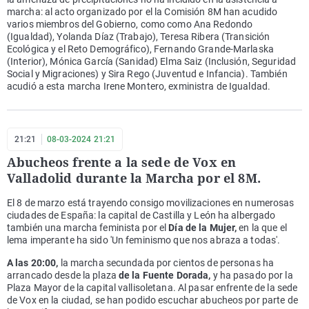
marcha: al acto organizado por el la Comisión 8M han acudido
varios miembros del Gobierno, como como Ana Redondo
(Igualdad), Yolanda Díaz (Trabajo), Teresa Ribera (Transición
Ecológica y el Reto Demográfico), Fernando Grande-Marlaska
(Interior), Mónica García (Sanidad) Elma Saiz (Inclusión, Seguridad
Social y Migraciones) y Sira Rego (Juventud e Infancia). También
acudió a esta marcha Irene Montero, exministra de Igualdad.
21:21
08-03-2024 21:21
Abucheos frente a la sede de Vox en
Valladolid durante la Marcha por el 8M.
El 8 de marzo está trayendo consigo movilizaciones en numerosas
ciudades de España: la capital de Castilla y León ha albergado
también una marcha feminista por el
Día de la Mujer,
en la que el
lema imperante ha sido 'Un feminismo que nos abraza a todas'.
A las 20:00,
la marcha secundada por cientos de personas ha
arrancado desde la plaza
de la Fuente Dorada,
y ha pasado por la
Plaza Mayor de la capital vallisoletana. Al pasar enfrente de la sede
de Vox en la ciudad, se han podido escuchar abucheos por parte de