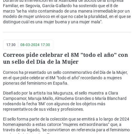
Durante su intervención en la Asamblea de Socios de la Empresa
Familiar, en Segovia, García-Gallardo ha sostenido que el 8 de
marzo "se ha visto contaminado de una manera irremediable por un
modelo de mujer unívoco en el que no cabe la pluralidad, en el que se
distingue cuál es una mujer buena y una mujer mala".
17:30
08-03-2024 17:30
Correos pide celebrar el 8M "todo el año" con
un sello del Día de la Mujer
Correos ha presentado un sello conmemorativo del Día de la Mujer,
en el que pide celebrar el 8M "todo el año" recordando a mujeres
pioneras del feminismo en España.
Diseñado por la artista Isa Muguruza, el sello muestra a Clara
Campoamor, Maruja Mallo, Almudena Grandes o María Blanchard
rodeando la fecha '8M' con algunos de los objetos más
representativos de sus vidas y profesiones.
El sello forma parte de la colección que se emitirá a lo largo de 2024
homenajeando a estas catorce "mujeres extraordinarias" que, a
través de su legado, "se convirtieron en referencia para el feminismo