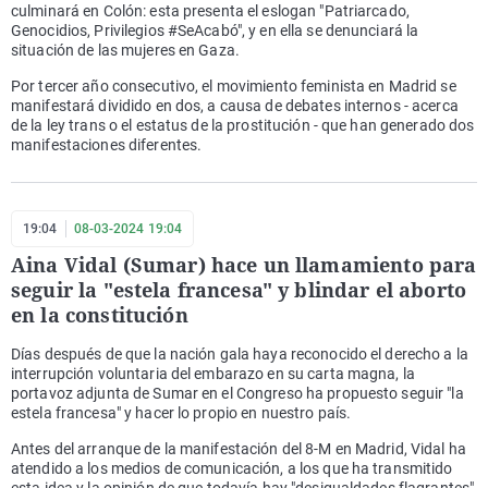
culminará en Colón: esta presenta el eslogan "Patriarcado,
Genocidios, Privilegios #SeAcabó", y en ella se denunciará la
situación de las mujeres en Gaza.
Por tercer año consecutivo, el movimiento feminista en Madrid se
manifestará dividido en dos, a causa de debates internos - acerca
de la ley trans o el estatus de la prostitución - que han generado dos
manifestaciones diferentes.
19:04
08-03-2024 19:04
Aina Vidal (Sumar) hace un llamamiento para
seguir la "estela francesa" y blindar el aborto
en la constitución
Días después de que la nación gala haya reconocido el derecho a la
interrupción voluntaria del embarazo en su carta magna, la
portavoz adjunta de Sumar en el Congreso ha propuesto seguir "la
estela francesa" y hacer lo propio en nuestro país.
Antes del arranque de la manifestación del 8-M en Madrid, Vidal ha
atendido a los medios de comunicación, a los que ha transmitido
esta idea y la opinión de que todavía hay "desigualdades flagrantes"