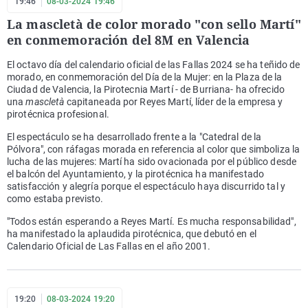
19:46
08-03-2024 19:46
La mascletà de color morado "con sello Martí"
en conmemoración del 8M en Valencia
El octavo día del calendario oficial de las Fallas 2024 se ha teñido de
morado, en conmemoración del Día de la Mujer: en la Plaza de la
Ciudad de Valencia, la Pirotecnia Martí - de Burriana- ha ofrecido
una
mascletà
capitaneada por Reyes Martí, líder de la empresa y
pirotécnica profesional.
El espectáculo se ha desarrollado frente a la "Catedral de la
Pólvora", con ráfagas morada en referencia al color que simboliza la
lucha de las mujeres: Martí ha sido ovacionada por el público desde
el balcón del Ayuntamiento, y la pirotécnica ha manifestado
satisfacción y alegría porque el espectáculo haya discurrido tal y
como estaba previsto.
"Todos están esperando a Reyes Martí. Es mucha responsabilidad",
ha manifestado la aplaudida pirotécnica, que debutó en el
Calendario Oficial de Las Fallas en el año 2001.
19:20
08-03-2024 19:20