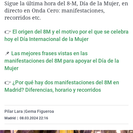
Sigue la última hora del 8-M, Día de la Mujer, en
La rosa de los vientos
Caso
Extremadura
Virales
directo en Onda Cero: manifestaciones,
Gente viajera
Retornados
Galicia
Televisión
recorridos etc.
Como el perro y el gat
Equipo de investigaci
La Rioja
Elecciones
👉
El origen del 8M y el motivo por el que se celebra
Operación Viuda Negr
Navarra
hoy el Día Internacional de la Mujer
País Vasco
📌
Las mejores frases vistas en las
manifestaciones del 8M para apoyar el Día de la
Mujer
👉
¿Por qué hay dos manifestaciones del 8M en
Madrid? Diferencias, horario y recorridos
Pilar Lara |
Gema Figueroa
Madrid
|
08.03.2024 22:16