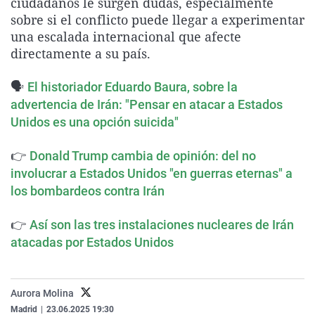
ciudadanos le surgen dudas, especialmente
La rosa de los vientos
Caso
Extremadura
Virales
sobre si el conflicto puede llegar a experimentar
una escalada internacional que afecte
Gente viajera
Retornados
Galicia
Televisión
directamente a su país.
Como el perro y el gat
Equipo de investigaci
La Rioja
Elecciones
🗣️
Operación Viuda Negr
Navarra
El historiador Eduardo Baura, sobre la
advertencia de Irán: "Pensar en atacar a Estados
País Vasco
Unidos es una opción suicida"
👉
Donald Trump cambia de opinión: del no
involucrar a Estados Unidos "en guerras eternas" a
los bombardeos contra Irán
👉
Así son las tres instalaciones nucleares de Irán
atacadas por Estados Unidos
Aurora Molina
Madrid
|
23.06.2025 19:30