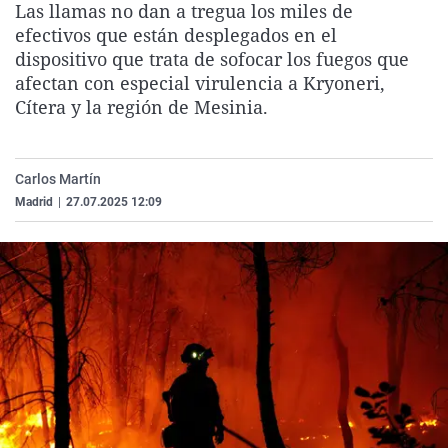
Las llamas no dan a tregua los miles de
La rosa de los vientos
Caso
Extremadura
Virales
efectivos que están desplegados en el
Gente viajera
Retornados
Galicia
Televisión
dispositivo que trata de sofocar los fuegos que
afectan con especial virulencia a Kryoneri,
Como el perro y el gat
Equipo de investigaci
La Rioja
Elecciones
Cítera y la región de Mesinia.
Operación Viuda Negr
Navarra
País Vasco
Carlos Martín
Madrid
|
27.07.2025 12:09