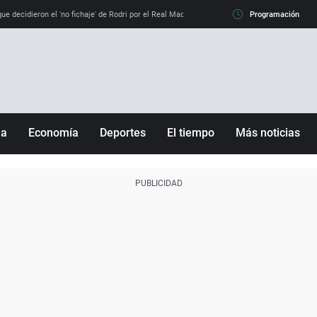
e decidieron el 'no fichaje' de Rodri por el Real Madrid y su 'sí' al Barça
Programación
La llamada de
ña
Economía
Deportes
El tiempo
Más noticias
Fútbol
Sociedad
Baloncesto
Mundo
Tenis
Salud
Motor
Cultura
Ciencia y Tecnología
adrid
Gastronomía
nciana
Medio ambiente