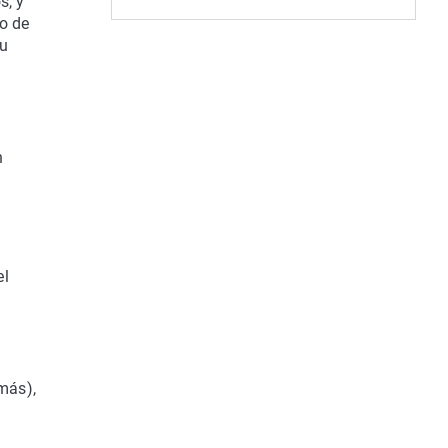
s, y
o de
su
n
el
más),