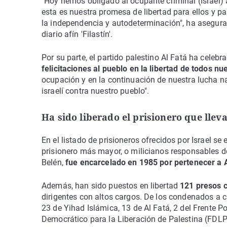
"Hoy hemos obligado al ocupante criminal (Israel) a
esta es nuestra promesa de libertad para ellos y p
la independencia y autodeterminación", ha asegur
diario afín 'Filastín'.
Por su parte, el partido palestino Al Fatá ha celeb
felicitaciones al pueblo en la libertad de todos nu
ocupación y en la continuación de nuestra lucha na
israelí contra nuestro pueblo".
Ha sido liberado el prisionero que llev
En el listado de prisioneros ofrecidos por Israel
prisionero más mayor, o milicianos responsables de
Belén,
fue encarcelado en 1985 por pertenecer a 
Además, han sido puestos en libertad
121 presos 
dirigentes con altos cargos. De los condenados a
23 de Yihad Islámica, 13 de Al Fatá, 2 del Frente P
Democrático para la Liberación de Palestina (FDLP