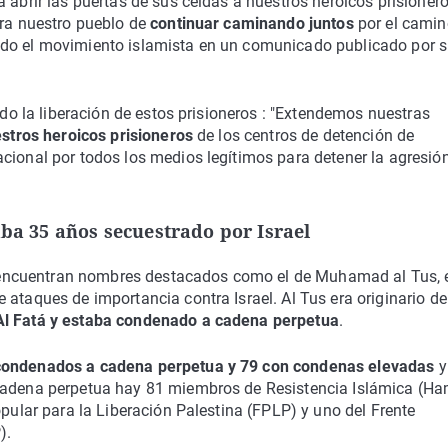
 abrir las puertas de sus celdas a nuestros heroicos prisionero
ara nuestro pueblo de
continuar caminando juntos
por el camin
ado el movimiento islamista en un comunicado publicado por 
rado la liberación de estos prisioneros : "Extendemos nuestras
estros heroicos prisioneros
de los centros de detención de
cional por todos los medios legítimos para detener la agresió
aba 35 años secuestrado por Israel
 se encuentran nombres destacados como el de Muhamad al Tus, 
 ataques de importancia contra Israel. Al Tus era originario de
Al Fatá y estaba condenado a cadena perpetua
.
condenados a cadena perpetua y 79 con condenas elevadas
y
 cadena perpetua hay 81 miembros de Resistencia Islámica (Ha
opular para la Liberación Palestina (FPLP) y uno del Frente
).