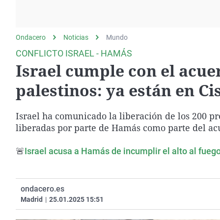
La rosa de los vientos
Caso
Extremadura
Gente viajera
Retornados
Galicia
Ondacero
Noticias
Como el perro y el
Mundo
Equipo de investigación
La Rioja
gato
CONFLICTO ISRAEL - HAMÁS
Operación Viuda
Navarra
Israel cumple con el acue
Negra
País Vasco
palestinos: ya están en C
Israel ha comunicado la liberación de los 200 pr
liberadas por parte de Hamás como parte del acu
🚨
Israel acusa a Hamás de incumplir el alto al fuego
ondacero.es
Madrid
|
25.01.2025 15:51