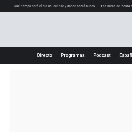
Qué tiempo hará el día del eclipse y dónde habrá nubes
Las horas de locura qu
Directo
Programas
Podcast
Espa
Más de uno
Los Perseguidos
Andalucía
Por fin
Malas decisiones
Aragón
Julia en la onda
Expedientes del más allá
Baleares
La brújula
El viaje del Guernica
Cantabria
Radioestadio
Invisibles
Cataluña
Radioestadio noche
Prohibido morirse
Comunidad de M
El colegio invisible
Esto no ha pasado
Comunitat Vale