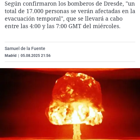
Según confirmaron los bomberos de Dresde, "un
La rosa de los vientos
Caso
Extremadura
Virales
total de 17.000 personas se verán afectadas en la
Gente viajera
Retornados
Galicia
Televisión
evacuación temporal", que se llevará a cabo
entre las 4:00 y las 7:00 GMT del miércoles.
Como el perro y el gat
Equipo de investigaci
La Rioja
Elecciones
Operación Viuda Negr
Navarra
Samuel de la Fuente
País Vasco
Madrid
|
05.08.2025 21:56