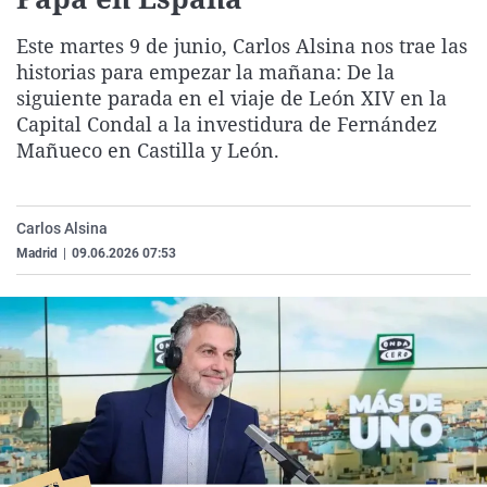
La rosa de los vientos
Caso
Extremadura
Virales
Este martes 9 de junio, Carlos Alsina nos trae las
Gente viajera
Retornados
Galicia
Televisión
historias para empezar la mañana: De la
Como el perro y el gat
Equipo de investigaci
La Rioja
Elecciones
siguiente parada en el viaje de León XIV en la
Capital Condal a la investidura de Fernández
Operación Viuda Negr
Navarra
Mañueco en Castilla y León.
País Vasco
Carlos Alsina
Madrid
|
09.06.2026 07:53