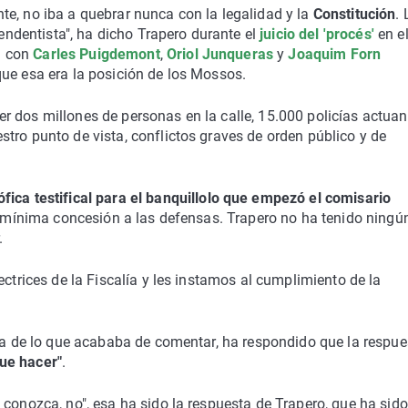
e, no iba a quebrar nunca con la legalidad y la
Constitución
. 
dentista", ha dicho Trapero durante el
juicio del 'procés'
en e
n con
Carles Puigdemont
,
Oriol Junqueras
y
Joaquim Forn
ue esa era la posición de los Mossos.
r dos millones de personas en la calle, 15.000 policías actua
tro punto de vista, conflictos graves de orden público y de
ófica testifical para el banquillo
lo que empezó el comisario
la mínima concesión a las defensas. Trapero no ha tenido ningú
.
ectrices de la Fiscalía y les instamos al cumplimiento de la
tra de lo que acababa de comentar, ha respondido que la respue
que hacer"
.
 conozca, no", esa ha sido la respuesta de Trapero, que ha sido