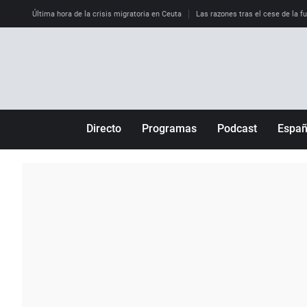
Última hora de la crisis migratoria en Ceuta
Las razones tras el cese de la f
Directo
Programas
Podcast
Espa
Más de uno
Los Perseguidos
Andalucía
Por fin
Malas decisiones
Aragón
Julia en la onda
Expedientes del más allá
Baleares
La brújula
El viaje del Guernica
Cantabria
Radioestadio
Invisibles
Cataluña
Radioestadio noche
Prohibido morirse
Comunidad de M
El colegio invisible
Esto no ha pasado
Comunitat Vale