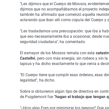
"Les dijimos que el Cuerpo de Mossos, evidentement
dijimos que no acompañábamos el proyecto indepen
también ha afirmado que comenzó aquella reunió
aclarando que iban allí como cúpula del Cuerpo y q
"Les trasladamos una preocupación: que iba a habe
que eso necesariamente iba a ocasionar, desde nues
seguridad ciudadana", ha comentado.
El exmayor de los Mossos remata con esta
catastr
Castellví
, pero con más energía, sin rodeos y sin 
lapsus y ha dicho exactamente lo que venía a decir
"El Cuerpo tiene que cumplir esas órdenes, esas dir
legalidad", ha dicho.
Sobre si obtuvieron algún tipo de directiva en con
de Puigdemont fue
"hagan el trabajo que tengan 
"¿Hizo algo Forn por minimizar los riesgos? Que yo