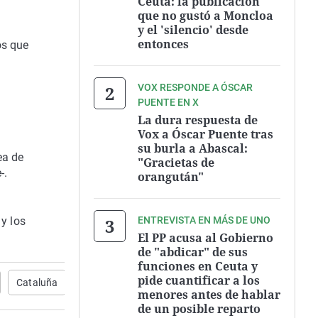
Ceuta: la publicación
que no gustó a Moncloa
y el 'silencio' desde
entonces
os que
VOX RESPONDE A ÓSCAR
PUENTE EN X
La dura respuesta de
Vox a Óscar Puente tras
su burla a Abascal:
ea de
"Gracietas de
-.
orangután"
y los
ENTREVISTA EN MÁS DE UNO
El PP acusa al Gobierno
de "abdicar" de sus
funciones en Ceuta y
pide cuantificar a los
Cataluña
Mossos d' Esquadra
Noticias Última Hora
menores antes de hablar
de un posible reparto