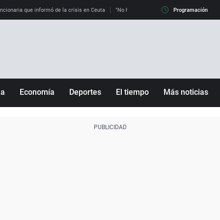
uncionaria que informó de la crisis en Ceuta
"No hay mafias, que no nos engañen": exper
Programación
ña
Economía
Deportes
El tiempo
Más noticias
Fútbol
Sociedad
Baloncesto
Mundo
Tenis
Salud
Motor
Cultura
Ciencia y Tecnología
adrid
Gastronomía
nciana
Medio ambiente