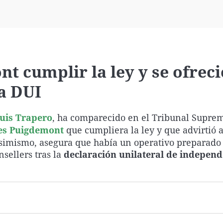
Virales
Televisión
Elecciones
t cumplir la ley y se ofreci
la DUI
luis Trapero
, ha comparecido en el Tribunal Supre
es Puigdemont
que cumpliera la ley y que advirtió 
Asimismo, asegura que había un operativo preparado
nsellers tras la
declaración unilateral de independ