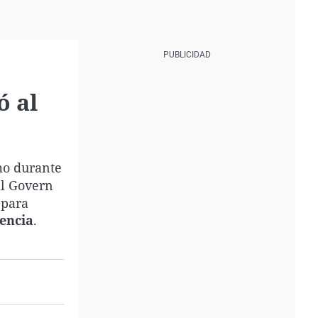
ó al
mo durante
al Govern
 para
encia
.