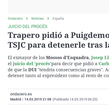
La rosa de los vientos
Caso
Extremadura
Gente viajera
Retornados
Galicia
Ondacero
Noticias
Como el perro y el
España
Equipo de investigación
La Rioja
gato
JUICIO DEL PROCÉS
Operación Viuda
Navarra
Trapero pidió a Puigdemon
Negra
País Vasco
TSJC para detenerle tras 
El exmayor de los
Mossos d'Esquadra
,
Josep L
el
juicio del 'procés'
para decir que pidió a
Carl
de que la
DUI
"tendría consecuencias graves". 
detener tanto al expresident como al resto de co
ondacero.es
Madrid
|
14.03.2019 21:08
(Publicado 14.03.2019 06:20)