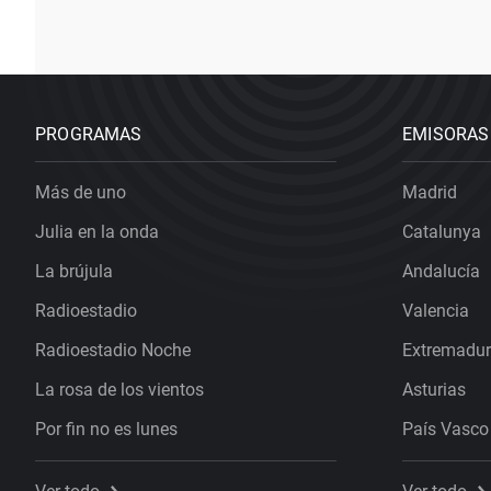
PROGRAMAS
EMISORAS
Más de uno
Madrid
Julia en la onda
Catalunya
La brújula
Andalucía
Radioestadio
Valencia
Radioestadio Noche
Extremadu
La rosa de los vientos
Asturias
Por fin no es lunes
País Vasco